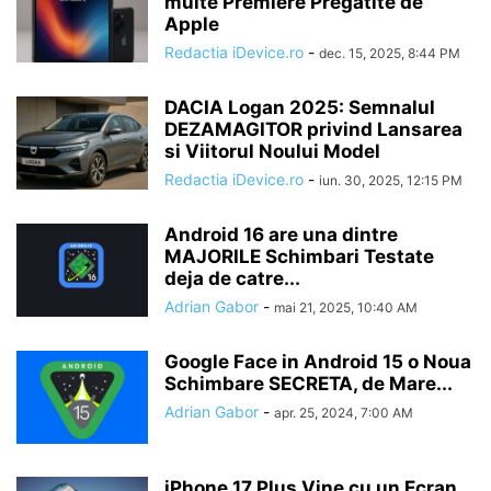
multe Premiere Pregatite de
Apple
Redactia iDevice.ro
-
dec. 15, 2025, 8:44 PM
DACIA Logan 2025: Semnalul
DEZAMAGITOR privind Lansarea
si Viitorul Noului Model
Redactia iDevice.ro
-
iun. 30, 2025, 12:15 PM
Android 16 are una dintre
MAJORILE Schimbari Testate
deja de catre...
Adrian Gabor
-
mai 21, 2025, 10:40 AM
Google Face in Android 15 o Noua
Schimbare SECRETA, de Mare...
Adrian Gabor
-
apr. 25, 2024, 7:00 AM
iPhone 17 Plus Vine cu un Ecran