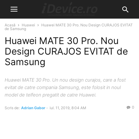
Acasă
Huawei
Huawei MATE 30 Pro. Nou Design CURAJOS EVITAT
de Samsung
Huawei MATE 30 Pro. Nou
Design CURAJOS EVITAT de
Samsung
Huawei MATE 30 Pro. Un nou design curajos, care a fost
evitat de catre compania Samsung, este folosit in noul
model de telfeon pregatit de catre Huawei.
0
Scris de:
Adrian Gabor
-
iul. 11, 2019, 8:04 AM