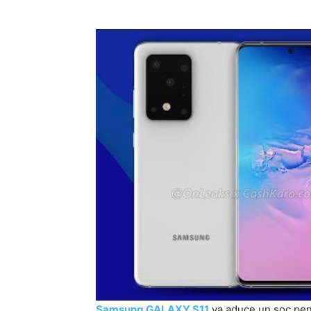
Samsung GALAXY S11
va aduce un soc pent