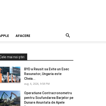
APPLE
AFACERE
Cele mai noi știri
BYD a Reusit sa Evite un Esec
Rasunator, Ungaria este
Cheia...
aug. 6, 2026, 9:58 PM
Operatiune Contracronometru
pentru Scufundarea Barjelor pe
Dunare Anuntata de Apele