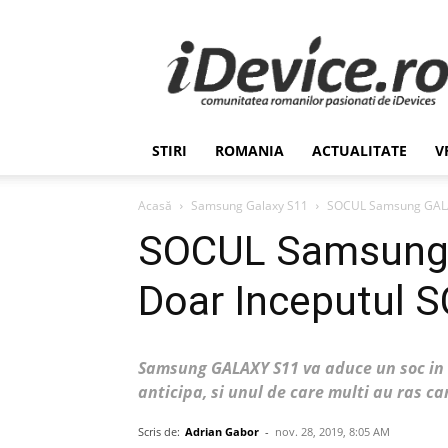
Stiri
de
Ultima
Ora
despre
Romania,
STIRI
ROMANIA
ACTUALITATE
V
Afaceri,
Tehnologie,
Economie,
Acasă
Samsung Galaxy S11
SOCUL Samsung GALA
Stiinta
SOCUL Samsung
–
iDevice.ro
Doar Inceputul
Samsung GALAXY S11 va aduce un soc in 
anticipa, si unul de care multi au ras ca
Scris de:
Adrian Gabor
-
nov. 28, 2019, 8:05 AM