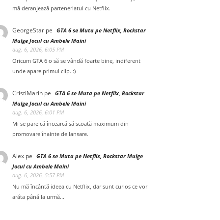
mă deranjează parteneriatul cu Netflix.
GeorgeStar
pe
GTA 6 se Muta pe Netflix, Rockstar
Mulge Jocul cu Ambele Maini
aug. 6, 2026, 6:05 PM
Oricum GTA 6 o să se vândă foarte bine, indiferent
unde apare primul clip. :)
CristiMarin
pe
GTA 6 se Muta pe Netflix, Rockstar
Mulge Jocul cu Ambele Maini
aug. 6, 2026, 6:01 PM
Mi se pare că încearcă să scoată maximum din
promovare înainte de lansare.
Alex
pe
GTA 6 se Muta pe Netflix, Rockstar Mulge
Jocul cu Ambele Maini
aug. 6, 2026, 5:57 PM
Nu mă încântă ideea cu Netflix, dar sunt curios ce vor
arăta până la urmă...