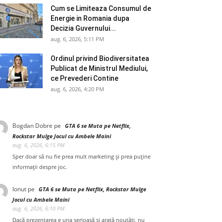
Cum se Limiteaza Consumul de
Energie in Romania dupa
Decizia Guvernului...
aug. 6, 2026, 5:11 PM
Ordinul privind Biodiversitatea
Publicat de Ministrul Mediului,
ce Prevederi Contine
aug. 6, 2026, 4:20 PM
Bogdan Dobre
pe
GTA 6 se Muta pe Netflix,
Rockstar Mulge Jocul cu Ambele Maini
aug. 6, 2026, 6:15 PM
Sper doar să nu fie prea mult marketing și prea puține
informații despre joc.
Ionut
pe
GTA 6 se Muta pe Netflix, Rockstar Mulge
Jocul cu Ambele Maini
aug. 6, 2026, 6:10 PM
Dacă prezentarea e una serioasă și arată noutăți, nu