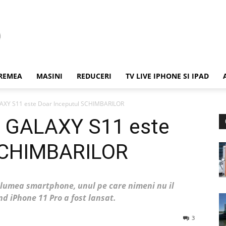
REMEA
MASINI
REDUCERI
TV LIVE IPHONE SI IPAD
XY S11 este Doar Inceputul SCHIMBARILOR
 GALAXY S11 este
 SCHIMBARILOR
lumea smartphone, unul pe care nimeni nu il
nd iPhone 11 Pro a fost lansat.
3