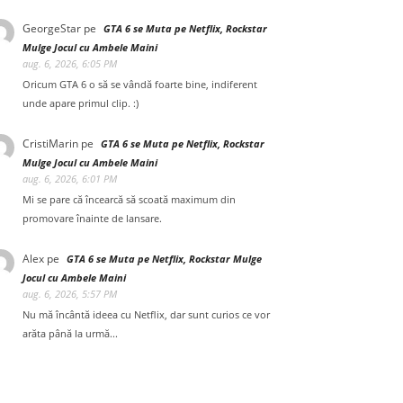
GeorgeStar
pe
GTA 6 se Muta pe Netflix, Rockstar
Mulge Jocul cu Ambele Maini
aug. 6, 2026, 6:05 PM
Oricum GTA 6 o să se vândă foarte bine, indiferent
unde apare primul clip. :)
CristiMarin
pe
GTA 6 se Muta pe Netflix, Rockstar
Mulge Jocul cu Ambele Maini
aug. 6, 2026, 6:01 PM
Mi se pare că încearcă să scoată maximum din
promovare înainte de lansare.
Alex
pe
GTA 6 se Muta pe Netflix, Rockstar Mulge
Jocul cu Ambele Maini
aug. 6, 2026, 5:57 PM
Nu mă încântă ideea cu Netflix, dar sunt curios ce vor
arăta până la urmă...