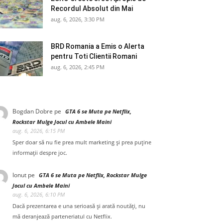
Recordul Absolut din Mai
aug. 6, 2026, 3:30 PM
BRD Romania a Emis o Alerta
pentru Toti Clientii Romani
aug. 6, 2026, 2:45 PM
Bogdan Dobre
pe
GTA 6 se Muta pe Netflix,
Rockstar Mulge Jocul cu Ambele Maini
aug. 6, 2026, 6:15 PM
Sper doar să nu fie prea mult marketing și prea puține
informații despre joc.
Ionut
pe
GTA 6 se Muta pe Netflix, Rockstar Mulge
Jocul cu Ambele Maini
aug. 6, 2026, 6:10 PM
Dacă prezentarea e una serioasă și arată noutăți, nu
mă deranjează parteneriatul cu Netflix.