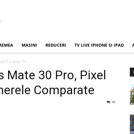
REMEA
MASINI
REDUCERI
TV LIVE IPHONE SI IPAD
el 4 si Note 10,...
 Mate 30 Pro, Pixel
amerele Comparate
40