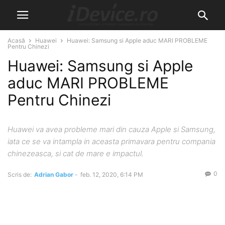
Acasă
Huawei
Huawei: Samsung si Apple aduc MARI PROBLEME
Pentru Chinezi
Huawei: Samsung si Apple
aduc MARI PROBLEME
Pentru Chinezi
Huawei va avea probleme mari din cauza Apple si Samsung,
iata ce se va intampla in aceasta primavara pentru compania
chinezeasca, si cat de mare e impactul.
0
Scris de:
Adrian Gabor
-
feb. 12, 2020, 6:14 PM