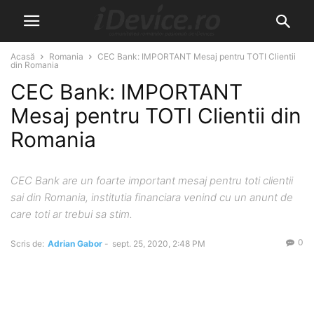
Acasă
Romania
CEC Bank: IMPORTANT Mesaj pentru TOTI Clientii
din Romania
CEC Bank: IMPORTANT
Mesaj pentru TOTI Clientii din
Romania
CEC Bank are un foarte important mesaj pentru toti clientii
sai din Romania, institutia financiara venind cu un anunt de
care toti ar trebui sa stim.
0
Scris de:
Adrian Gabor
-
sept. 25, 2020, 2:48 PM