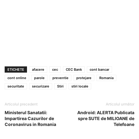
ETICHETE
afacere
cec
CEC Bank
cont bancar
cont online
parole
preventie
protejare
Romania
securitate
securizare
Stiri
stiri locale
Articolul precedent
Articolul următor
Ministerul Sanatatii:
Android: ALERTA Publicata
Impartirea Cazurilor de
spre SUTE de MILIOANE de
Coronavirus in Romania
Telefoane