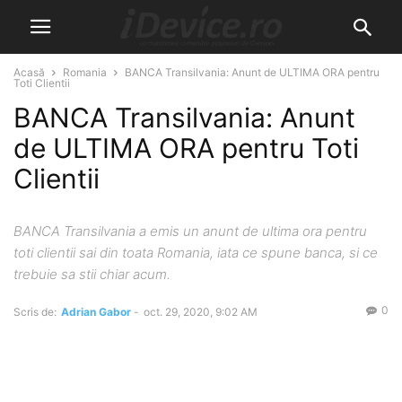
Acasă
Romania
BANCA Transilvania: Anunt de ULTIMA ORA pentru
Toti Clientii
BANCA Transilvania: Anunt
de ULTIMA ORA pentru Toti
Clientii
BANCA Transilvania a emis un anunt de ultima ora pentru
toti clientii sai din toata Romania, iata ce spune banca, si ce
trebuie sa stii chiar acum.
0
Scris de:
Adrian Gabor
-
oct. 29, 2020, 9:02 AM