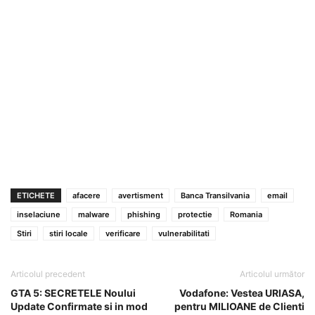
ETICHETE
afacere
avertisment
Banca Transilvania
email
inselaciune
malware
phishing
protectie
Romania
Stiri
stiri locale
verificare
vulnerabilitati
Articolul precedent
Articolul următor
GTA 5: SECRETELE Noului
Vodafone: Vestea URIASA,
Update Confirmate si in mod
pentru MILIOANE de Clienti