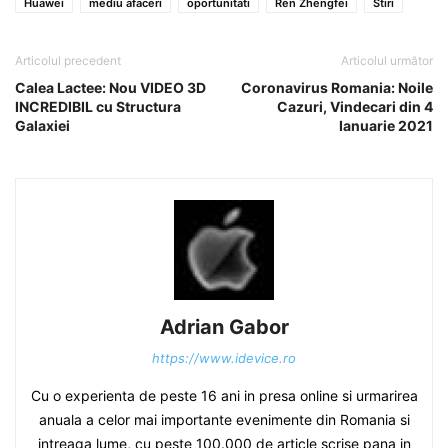
Huawei
mediu afaceri
oportunitati
Ren Zhengfei
Stiri
Articolul precedent
Articolul următor
Calea Lactee: Nou VIDEO 3D
Coronavirus Romania: Noile
INCREDIBIL cu Structura
Cazuri, Vindecari din 4
Galaxiei
Ianuarie 2021
Adrian Gabor
https://www.idevice.ro
Cu o experienta de peste 16 ani in presa online si urmarirea
anuala a celor mai importante evenimente din Romania si
intreaga lume, cu peste 100.000 de article scrise pana in