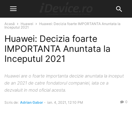
Acasă
Huawei
Huawei: Decizia foarte IMPORTANTA Anuntata la
Inceputul 2021
Huawei: Decizia foarte
IMPORTANTA Anuntata la
Inceputul 2021
Huawei are o foarte importanta decizie anuntata la inceput
de an 2021 de catre fondatorul companiei, iata ce a
dezvaluit in mod oficial acesta.
0
Scris de:
Adrian Gabor
-
ian. 4, 2021, 12:10 PM