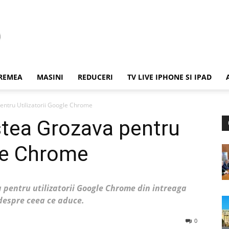
REMEA
MASINI
REDUCERI
TV LIVE IPHONE SI IPAD
ntru Utilizatorii Google Chrome
tea Grozava pentru
gle Chrome
 pentru utilizatorii Google Chrome din intreaga
 despre ceea ce aduce.
0