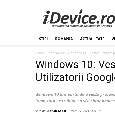
Stiri
de
Ultima
Ora
despre
Romania,
STIRI
ROMANIA
ACTUALITATE
V
Afaceri,
Tehnologie,
Economie,
Acasă
Windows 10
Windows 10: Vestea Grozava pe
Stiinta
Windows 10: Ves
–
iDevice.ro
Utilizatorii Goo
Windows 10 are parte de o veste grozava
lume, iata ce trebuie sa stii chiar acum
Scris de:
Adrian Gabor
-
mart. 17, 2021, 5:29 PM