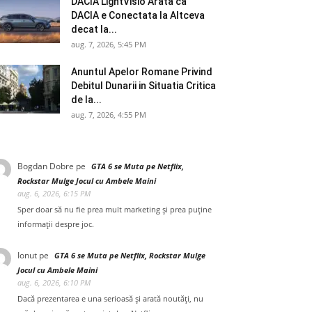
DACIA LightVisio Arata ca
DACIA e Conectata la Altceva
decat la...
aug. 7, 2026, 5:45 PM
Anuntul Apelor Romane Privind
Debitul Dunarii in Situatia Critica
de la...
aug. 7, 2026, 4:55 PM
Bogdan Dobre
pe
GTA 6 se Muta pe Netflix,
Rockstar Mulge Jocul cu Ambele Maini
aug. 6, 2026, 6:15 PM
Sper doar să nu fie prea mult marketing și prea puține
informații despre joc.
Ionut
pe
GTA 6 se Muta pe Netflix, Rockstar Mulge
Jocul cu Ambele Maini
aug. 6, 2026, 6:10 PM
Dacă prezentarea e una serioasă și arată noutăți, nu