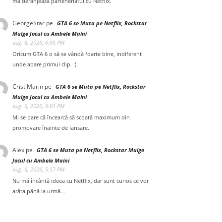
mă deranjează parteneriatul cu Netflix.
GeorgeStar
pe
GTA 6 se Muta pe Netflix, Rockstar
Mulge Jocul cu Ambele Maini
aug. 6, 2026, 6:05 PM
Oricum GTA 6 o să se vândă foarte bine, indiferent
unde apare primul clip. :)
CristiMarin
pe
GTA 6 se Muta pe Netflix, Rockstar
Mulge Jocul cu Ambele Maini
aug. 6, 2026, 6:01 PM
Mi se pare că încearcă să scoată maximum din
promovare înainte de lansare.
Alex
pe
GTA 6 se Muta pe Netflix, Rockstar Mulge
Jocul cu Ambele Maini
aug. 6, 2026, 5:57 PM
Nu mă încântă ideea cu Netflix, dar sunt curios ce vor
arăta până la urmă...