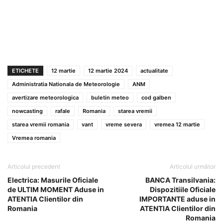
ETICHETE
12 martie
12 martie 2024
actualitate
Administratia Nationala de Meteorologie
ANM
avertizare meteorologica
buletin meteo
cod galben
nowcasting
rafale
Romania
starea vremii
starea vremii romania
vant
vreme severa
vremea 12 martie
Vremea romania
Articolul precedent
Articolul următor
Electrica: Masurile Oficiale
BANCA Transilvania:
de ULTIM MOMENT Aduse in
Dispozitiile Oficiale
ATENTIA Clientilor din
IMPORTANTE aduse in
Romania
ATENTIA Clientilor din
Romania