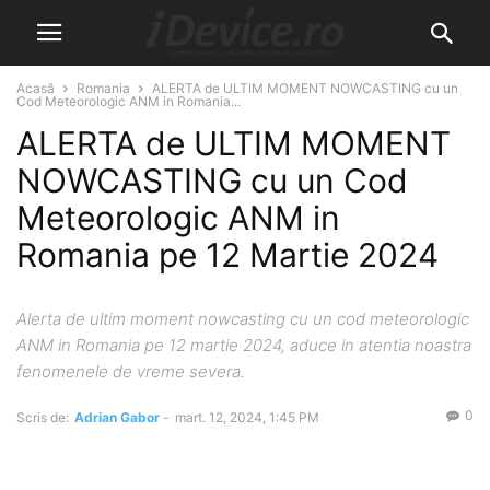
Acasă
Romania
ALERTA de ULTIM MOMENT NOWCASTING cu un
Cod Meteorologic ANM in Romania...
ALERTA de ULTIM MOMENT
NOWCASTING cu un Cod
Meteorologic ANM in
Romania pe 12 Martie 2024
Alerta de ultim moment nowcasting cu un cod meteorologic
ANM in Romania pe 12 martie 2024, aduce in atentia noastra
fenomenele de vreme severa.
0
Scris de:
Adrian Gabor
-
mart. 12, 2024, 1:45 PM