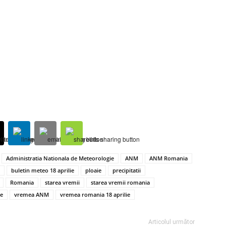
Administratia Nationala de Meteorologie
ANM
ANM Romania
buletin meteo 18 aprilie
ploaie
precipitatii
Romania
starea vremii
starea vremii romania
ie
vremea ANM
vremea romania 18 aprilie
Articolul următor