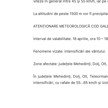
viteze în general între 45 și 55 km/h, iar p
La altitudini de peste 1500 m vor fi precipita
ATENȚIONARE METEOROLOGICĂ COD GAL
Interval de valabilitate: 18 aprilie, ora 10 – 18
Fenomene vizate: intensificări ale vântului.
Zone afectate: județele Mehedinți, Dolj, Olt,
În județele Mehedinți, Dolj, Olt, Teleorman
intensificări, cu rafale de 55…65 km/h și izo