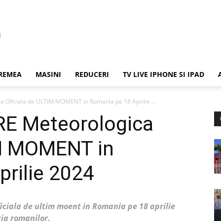
REMEA
MASINI
REDUCERI
TV LIVE IPHONE SI IPAD
 Oficiala de ULTIM MOMENT in Romania pe 18 Aprilie...
E Meteorologica
IM MOMENT in
rilie 2024
iciala de ultim moent in Romania pe 18 aprilie
ia romanilor.