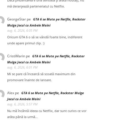
Dacă prezentarea e una serioasă și arată noutăți, nu
mă deranjează parteneriatul cu Netflix.
GeorgeStar
pe
GTA 6 se Muta pe Netflix, Rockstar
Mulge Jocul cu Ambele Maini
aug. 6, 2026, 6:05 PM
Oricum GTA 6 o să se vândă foarte bine, indiferent
unde apare primul clip. :)
CristiMarin
pe
GTA 6 se Muta pe Netflix, Rockstar
Mulge Jocul cu Ambele Maini
aug. 6, 2026, 6:01 PM
Mi se pare că încearcă să scoată maximum din
promovare înainte de lansare.
Alex
pe
GTA 6 se Muta pe Netflix, Rockstar Mulge
Jocul cu Ambele Maini
aug. 6, 2026, 5:57 PM
Nu mă încântă ideea cu Netflix, dar sunt curios ce vor
arăta până la urmă...