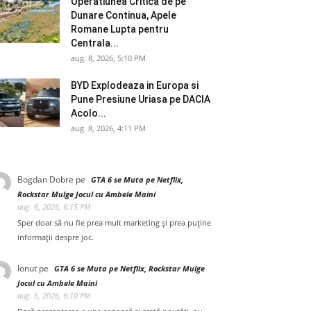
Operatiunea Critica de pe
Dunare Continua, Apele
Romane Lupta pentru
Centrala...
aug. 8, 2026, 5:10 PM
BYD Explodeaza in Europa si
Pune Presiune Uriasa pe DACIA
Acolo...
aug. 8, 2026, 4:11 PM
Bogdan Dobre
pe
GTA 6 se Muta pe Netflix,
Rockstar Mulge Jocul cu Ambele Maini
aug. 6, 2026, 6:15 PM
Sper doar să nu fie prea mult marketing și prea puține
informații despre joc.
Ionut
pe
GTA 6 se Muta pe Netflix, Rockstar Mulge
Jocul cu Ambele Maini
aug. 6, 2026, 6:10 PM