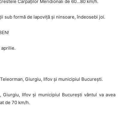
e crestele Carpaților Meridionali de 60…80 km/h.
ții sub formă de lapoviță și ninsoare, îndeosebi joi.
BEN!
 aprilie.
 Teleorman, Giurgiu, Ilfov și municipiul București.
, Giurgiu, Ilfov și municipiul București vântul va avea
lat de 70 km/h.