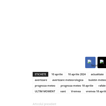
ETICHETE
10 aprilie
10 aprilie 2024
actualitate
avertizare
avertizare meteorologica
buletin meteo
prognoza meteo
prognoza meteo 18 aprilie
rafale
ULTIM MOMENT
vant
Vremea
vremea 18 april
Articolul precedent