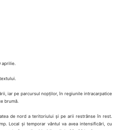
 aprilie.
extului.
ii, iar pe parcursul nopților, în regiunile intracarpatice
ce brumă.
atea de nord a teritoriului și pe arii restrânse în rest.
/mp. Local și temporar vântul va avea intensificări, cu