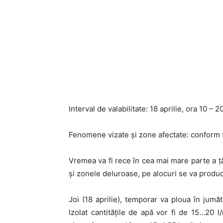
Interval de valabilitate: 18 aprilie, ora 10 – 20
Fenomene vizate și zone afectate: conform t
Vremea va fi rece în cea mai mare parte a țăr
și zonele deluroase, pe alocuri se va produ
Joi (18 aprilie), temporar va ploua în jumăt
Izolat cantitățile de apă vor fi de 15…20 l