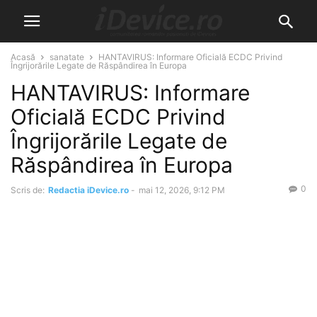
Acasă
sanatate
HANTAVIRUS: Informare Oficială ECDC Privind
Îngrijorările Legate de Răspândirea în Europa
HANTAVIRUS: Informare
Oficială ECDC Privind
Îngrijorările Legate de
Răspândirea în Europa
0
Scris de:
Redactia iDevice.ro
-
mai 12, 2026, 9:12 PM