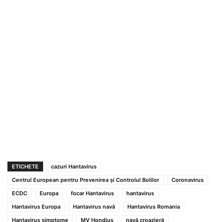
ETICHETE
cazuri Hantavirus
Centrul European pentru Prevenirea și Controlul Bolilor
Coronavirus
ECDC
Europa
focar Hantavirus
hantavirus
Hantavirus Europa
Hantavirus navă
Hantavirus Romania
Hantavirus simptome
MV Hondius
navă croazieră