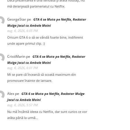
Dacă prezentarea e una serioasă și arată noutăți, nu
mă deranjează parteneriatul cu Netflix.
GeorgeStar
pe
GTA 6 se Muta pe Netflix, Rockstar
Mulge Jocul cu Ambele Maini
aug. 6, 2026, 6:05 PM
Oricum GTA 6 o să se vândă foarte bine, indiferent
unde apare primul clip. :)
CristiMarin
pe
GTA 6 se Muta pe Netflix, Rockstar
Mulge Jocul cu Ambele Maini
aug. 6, 2026, 6:01 PM
Mi se pare că încearcă să scoată maximum din
promovare înainte de lansare.
Alex
pe
GTA 6 se Muta pe Netflix, Rockstar Mulge
Jocul cu Ambele Maini
aug. 6, 2026, 5:57 PM
Nu mă încântă ideea cu Netflix, dar sunt curios ce vor
arăta până la urmă...