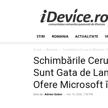
Stiri
de
Ultima
Ora
despre
Romania,
STIRI
ROMANIA
ACTUALITATE
V
Afaceri,
Tehnologie,
Economie,
Acasă
Windows
Schimbările Cerute în Windows 11 
Stiinta
Schimbările Cer
–
iDevice.ro
Sunt Gata de Lan
Ofere Microsoft î
Scris de:
Adrian Gabor
-
mai 19, 2026, 7:30 PM