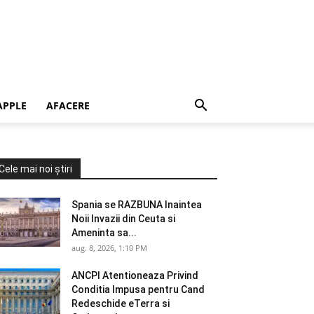
APPLE
AFACERE
Cele mai noi știri
Spania se RAZBUNA Inaintea
Noii Invazii din Ceuta si
Ameninta sa...
aug. 8, 2026, 1:10 PM
ANCPI Atentioneaza Privind
Conditia Impusa pentru Cand
Redeschide eTerra si