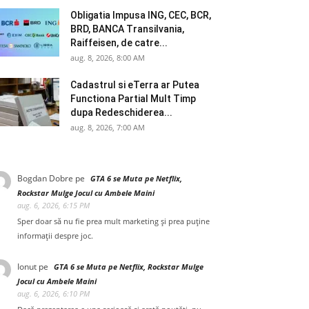
Obligatia Impusa ING, CEC, BCR,
BRD, BANCA Transilvania,
Raiffeisen, de catre...
aug. 8, 2026, 8:00 AM
Cadastrul si eTerra ar Putea
Functiona Partial Mult Timp
dupa Redeschiderea...
aug. 8, 2026, 7:00 AM
Bogdan Dobre
pe
GTA 6 se Muta pe Netflix,
Rockstar Mulge Jocul cu Ambele Maini
aug. 6, 2026, 6:15 PM
Sper doar să nu fie prea mult marketing și prea puține
informații despre joc.
Ionut
pe
GTA 6 se Muta pe Netflix, Rockstar Mulge
Jocul cu Ambele Maini
aug. 6, 2026, 6:10 PM