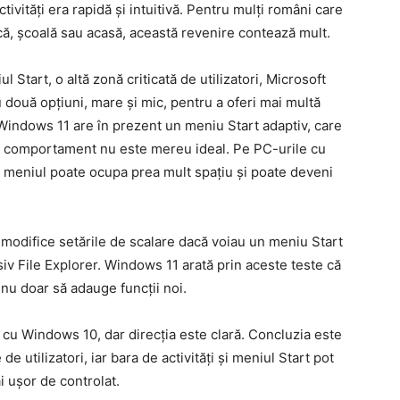
vități era rapidă și intuitivă. Pentru mulți români care
ă, școală sau acasă, această revenire contează mult.
Start, o altă zonă criticată de utilizatori, Microsoft
două opțiuni, mare și mic, pentru a oferi mai multă
e. Windows 11 are în prezent un meniu Start adaptiv, care
est comportament nu este mereu ideal. Pe PC-urile cu
 meniul poate ocupa prea mult spațiu și poate deveni
 modifice setările de scalare dacă voiau un meniu Start
lusiv File Explorer. Windows 11 arată prin aceste teste că
 nu doar să adauge funcții noi.
cu Windows 10, dar direcția este clară. Concluzia este
e utilizatori, iar bara de activități și meniul Start pot
ai ușor de controlat.