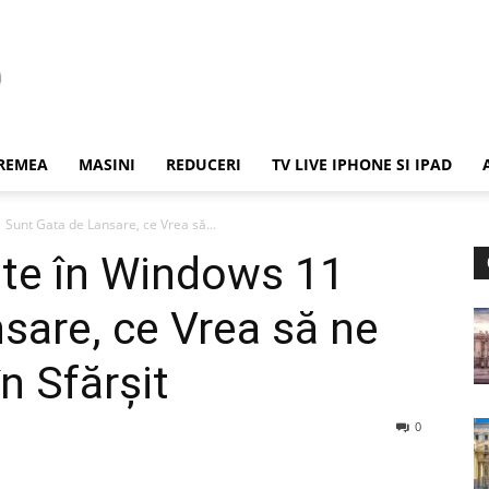
REMEA
MASINI
REDUCERI
TV LIVE IPHONE SI IPAD
Sunt Gata de Lansare, ce Vrea să...
ute în Windows 11
sare, ce Vrea să ne
n Sfărșit
0