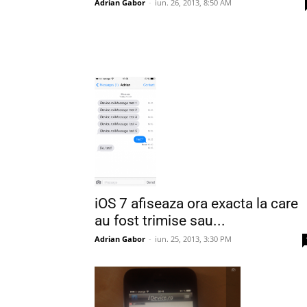
Adrian Gabor
-
iun. 26, 2013, 8:50 AM
iOS 7 afiseaza ora exacta la care
au fost trimise sau...
Adrian Gabor
-
iun. 25, 2013, 3:30 PM