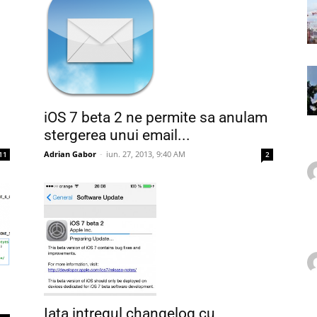
iOS 7 beta 2 ne permite sa anulam
stergerea unui email...
Adrian Gabor
-
iun. 27, 2013, 9:40 AM
11
2
Iata intregul changelog cu