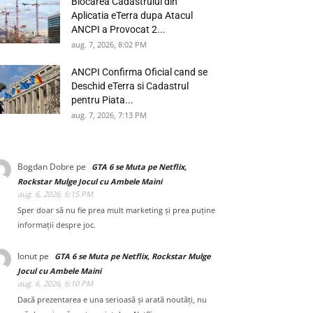
Blocarea Cadastrului din
Aplicatia eTerra dupa Atacul
ANCPI a Provocat 2...
aug. 7, 2026, 8:02 PM
ANCPI Confirma Oficial cand se
Deschid eTerra si Cadastrul
pentru Piata...
aug. 7, 2026, 7:13 PM
Bogdan Dobre
pe
GTA 6 se Muta pe Netflix,
Rockstar Mulge Jocul cu Ambele Maini
aug. 6, 2026, 6:15 PM
Sper doar să nu fie prea mult marketing și prea puține
informații despre joc.
Ionut
pe
GTA 6 se Muta pe Netflix, Rockstar Mulge
Jocul cu Ambele Maini
aug. 6, 2026, 6:10 PM
Dacă prezentarea e una serioasă și arată noutăți, nu