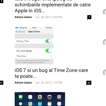
4
schimbarile implementate de catre
Apple in iOS...
Adrian Gabor
-
iun. 25, 2013, 6:30 PM
7
iOS 7 si un bug al Time Zone care
te poate...
Adrian Gabor
-
iun. 25, 2013, 1:10 PM
26
10