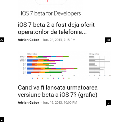
iOS 7 beta 2 a fost deja oferit
e
operatorilor de telefonie...
Adrian Gabor
-
iun. 24, 2013, 7:15 PM
28
55
Cand va fi lansata urmatoarea
versiune beta a iOS 7? (grafic)
Adrian Gabor
-
iun. 19, 2013, 10:00 PM
7
2