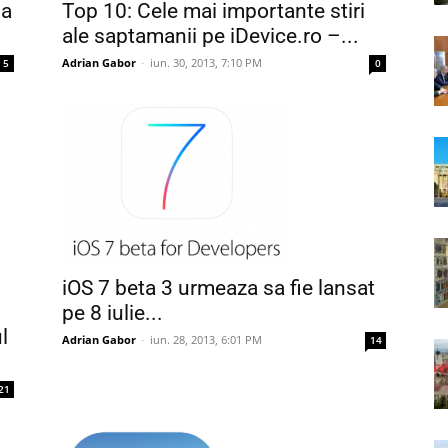
Top 10: Cele mai importante stiri
 a
ale saptamanii pe iDevice.ro –...
Adrian Gabor
-
iun. 30, 2013, 7:10 PM
0
5
iOS 7 beta 3 urmeaza sa fie lansat
pe 8 iulie...
l
Adrian Gabor
-
iun. 28, 2013, 6:01 PM
14
21