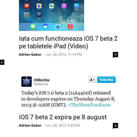
Iata cum functioneaza iOS 7 beta 2
pe tabletele iPad (Video)
Adrian Gabor
-
iun. 24, 2013, 11:14 PM
9
0
iOS 7 beta 2 expira pe 8 august
Adrian Gabor
-
iun. 24, 2013, 9:45 PM
8