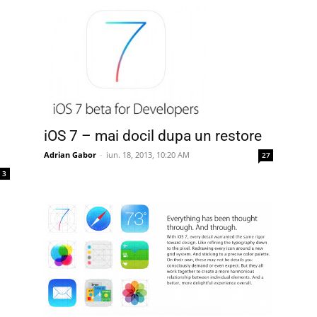
iOS 7 – mai docil dupa un restore
Adrian Gabor
-
iun. 18, 2013, 10:20 AM
27
3