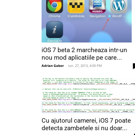
iOS 7 beta 2 marcheaza intr-un
nou mod aplicatiile pe care...
Adrian Gabor
-
iun. 27, 2013, 4:00 PM
Cu ajutorul camerei, iOS 7 poate
detecta zambetele si nu doar...