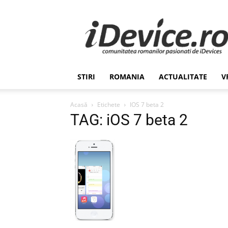
Stiri
de
Ultima
Ora
despre
Romania,
STIRI
ROMANIA
ACTUALITATE
V
Afaceri,
Tehnologie,
Economie,
Acasă
Etichete
IOS 7 beta 2
Stiinta
TAG: iOS 7 beta 2
–
iDevice.ro