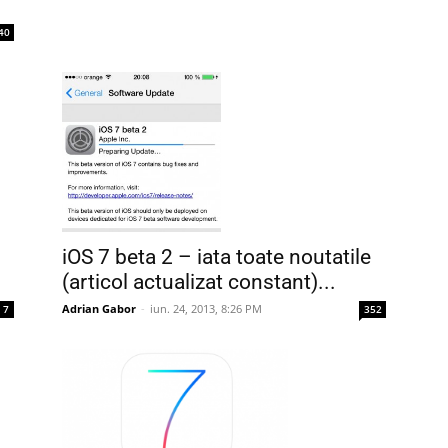
40
iOS 7 beta 2 – iata toate noutatile
(articol actualizat constant)...
Adrian Gabor
-
iun. 24, 2013, 8:26 PM
7
352