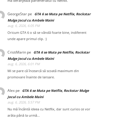
mă deranjează parteneriatul cu Netflix.
GeorgeStar
pe
GTA 6 se Muta pe Netflix, Rockstar
Mulge Jocul cu Ambele Maini
aug. 6, 2026, 6:05 PM
Oricum GTA 6 o să se vândă foarte bine, indiferent
unde apare primul clip. :)
CristiMarin
pe
GTA 6 se Muta pe Netflix, Rockstar
Mulge Jocul cu Ambele Maini
aug. 6, 2026, 6:01 PM
Mi se pare că încearcă să scoată maximum din
promovare înainte de lansare.
Alex
pe
GTA 6 se Muta pe Netflix, Rockstar Mulge
Jocul cu Ambele Maini
aug. 6, 2026, 5:57 PM
Nu mă încântă ideea cu Netflix, dar sunt curios ce vor
arăta până la urmă...