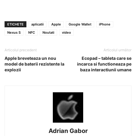
ETICHETE
aplicatii
Apple
Google Wallet
iPhone
Nexus S
NFC
Noutati
video
Articolul precedent
Articolul următor
Apple breveteaza un nou
Ecopad – tableta care se
model de baterii rezistente la
incarca si functioneaza pe
explozii
baza interactiunii umane
Adrian Gabor