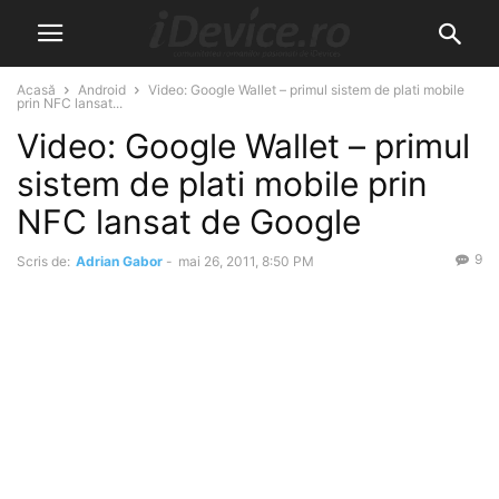
Acasă
Android
Video: Google Wallet – primul sistem de plati mobile
prin NFC lansat...
Video: Google Wallet – primul
sistem de plati mobile prin
NFC lansat de Google
9
Scris de:
Adrian Gabor
-
mai 26, 2011, 8:50 PM