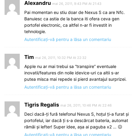
Alexandru
mai 26, 2011, 9:43 PM At 21:43
Pai momentan eu stiu doar de Nexus S ca are Nfc.
Banuiesc ca astia de la banca iti ofera ceva gen
portofel electronic, ca altfel n-ar fi investit in
tehnologie.
Autentificați-vă pentru a lăsa un comentariu
Tim
mai 26, 2011, 10:32 PM At 22:32
Apple nu ar mai trebui sa “transpire” eventuale
inovatii/features din noile idevice-uri ca altii s-ar
putea misca mai repede si pierd avantajul surprizei.
Autentificați-vă pentru a lăsa un comentariu
Tigris Regalis
mai 26, 2011, 10:46 PM At 22:46
Deci dacă-ți fură telefonul Nexus S, hoțul ți-a furat și
portofelul, iar dacă ți s-a descărcat bateria, automat
rămâi și lefter! Super idee, așa ai paguba x2 … 😐
Autentificați-vă pentru a lăsa un comentariu