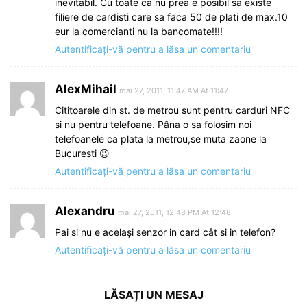
inevitabil. Cu toate ca nu prea e posibil sa existe
filiere de cardisti care sa faca 50 de plati de max.10
eur la comercianti nu la bancomate!!!!
Autentificați-vă pentru a lăsa un comentariu
AlexMihail
mai 27, 2011, 11:47 AM At 11:47
Cititoarele din st. de metrou sunt pentru carduri NFC
si nu pentru telefoane. Pâna o sa folosim noi
telefoanele ca plata la metrou,se muta zaone la
Bucuresti 😉
Autentificați-vă pentru a lăsa un comentariu
Alexandru
mai 27, 2011, 12:48 PM At 12:48
Pai si nu e același senzor in card cât si in telefon?
Autentificați-vă pentru a lăsa un comentariu
LĂSAȚI UN MESAJ