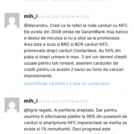
mih_i
mai 26, 2011, 10:49 PM At 22:49
@Alexandru. Cred ca te referi la noile carduri cu NFC.
Ele exista din 2008 emise de GarantiBank insa banca
e destul de micutza si nu a stiut sa le promoveze.
Anul asta a scos si BRD si BCR carduri NFC
promovate drept carduri Contactless. Au 50% din
piata si drept urmare in max. 3 ani vor deveni chestii
uzuale pentru toti romanii, asemeni cardurilor de
credit pentru ca aceste 2 banci au forte de vanzari
impresionante.
Autentificați-vă pentru a lăsa un comentariu
mih_i
mai 26, 2011, 10:57 PM At 22:57
@tigris regalis. Ai perfecta dreptate. Dar pentru
usurinta in efectuarea platilor la 99% din posesorii de
carduri si smartphone NFC imperecheat se merita sa
existe si 1% nemultumiti. Deci progresul este