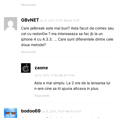
Răspundeți
GBvNET
iul. 6, 2011, 11:37 AM At 11:37
Care jailbreak este mai bun? Asta facut de comex sau
cel cu redsn0w ? ma intereseaza sa fac jb la un
iphone 4 cu 4.3.3. … Care sunt diferentele dintre cele
doua metode?
Răspundeți
zaone
iul. 6, 2011, 11:40 AM At 11:40
Asta e mai simplu. La 2 ore de la lansarea lui
n-are cine sa iti spuna altceva in plus.
Răspundeți
bodoo69
iul. 6, 2011, 11:47 AM At 11:47