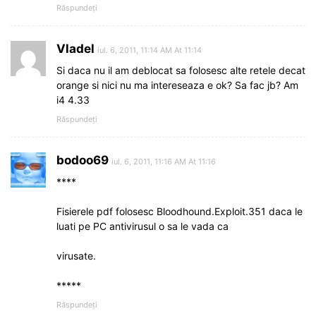
Răspundeți
Vladel
iul. 6, 2011, 11:14 AM At 11:14
Si daca nu il am deblocat sa folosesc alte retele decat
orange si nici nu ma intereseaza e ok? Sa fac jb? Am
i4 4.33
Răspundeți
bodoo69
iul. 6, 2011, 11:16 AM At 11:16
****
Fisierele pdf folosesc Bloodhound.Exploit.351 daca le
luati pe PC antivirusul o sa le vada ca
virusate.
*****
Răspundeți