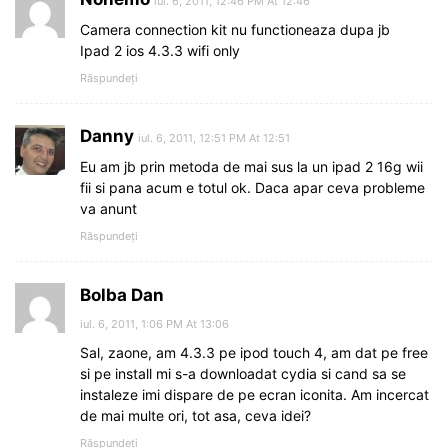
iul. 6, 2011, 12:46 PM At 12:46
Camera connection kit nu functioneaza dupa jb
Ipad 2 ios 4.3.3 wifi only
Răspundeți
Danny
iul. 6, 2011, 12:51 PM At 12:51
Eu am jb prin metoda de mai sus la un ipad 2 16g wii
fii si pana acum e totul ok. Daca apar ceva probleme
va anunt
Răspundeți
Bolba Dan
iul. 6, 2011, 1:06 PM At 13:06
Sal, zaone, am 4.3.3 pe ipod touch 4, am dat pe free
si pe install mi s-a downloadat cydia si cand sa se
instaleze imi dispare de pe ecran iconita. Am incercat
de mai multe ori, tot asa, ceva idei?
Răspundeți