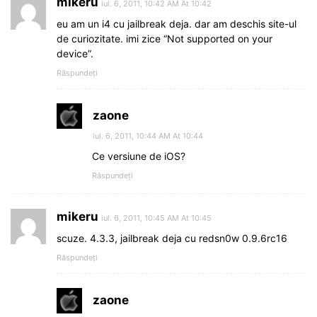
mikeru
iul. 6, 2011, 10:42 AM At 10:42
eu am un i4 cu jailbreak deja. dar am deschis site-ul
de curiozitate. imi zice “Not supported on your
device”.
Răspundeți
zaone
iul. 6, 2011, 10:44 AM At 10:44
Ce versiune de iOS?
Răspundeți
mikeru
iul. 6, 2011, 10:45 AM At 10:45
scuze. 4.3.3, jailbreak deja cu redsn0w 0.9.6rc16
Răspundeți
zaone