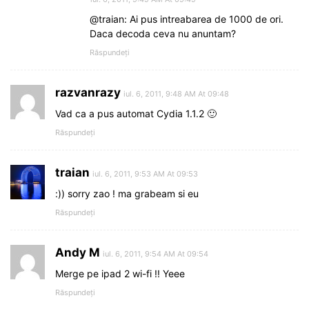
@traian: Ai pus intreabarea de 1000 de ori.
Daca decoda ceva nu anuntam?
Răspundeți
razvanrazy
iul. 6, 2011, 9:48 AM At 09:48
Vad ca a pus automat Cydia 1.1.2 🙂
Răspundeți
traian
iul. 6, 2011, 9:53 AM At 09:53
:)) sorry zao ! ma grabeam si eu
Răspundeți
Andy M
iul. 6, 2011, 9:54 AM At 09:54
Merge pe ipad 2 wi-fi !! Yeee
Răspundeți