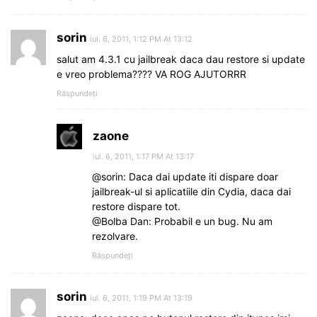
sorin
iul. 6, 2011, 1:12 PM At 13:12
salut am 4.3.1 cu jailbreak daca dau restore si update
e vreo problema???? VA ROG AJUTORRR
Răspundeți
zaone
iul. 6, 2011, 1:17 PM At 13:17
@sorin: Daca dai update iti dispare doar
jailbreak-ul si aplicatiile din Cydia, daca dai
restore dispare tot.
@Bolba Dan: Probabil e un bug. Nu am
rezolvare.
Răspundeți
sorin
iul. 6, 2011, 1:19 PM At 13:19