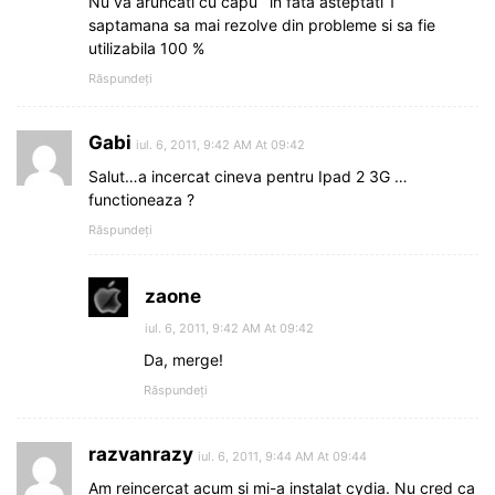
Nu va aruncati cu capu` in fata asteptati 1
saptamana sa mai rezolve din probleme si sa fie
utilizabila 100 %
Răspundeți
Gabi
iul. 6, 2011, 9:42 AM At 09:42
Salut…a incercat cineva pentru Ipad 2 3G …
functioneaza ?
Răspundeți
zaone
iul. 6, 2011, 9:42 AM At 09:42
Da, merge!
Răspundeți
razvanrazy
iul. 6, 2011, 9:44 AM At 09:44
Am reincercat acum si mi-a instalat cydia. Nu cred ca