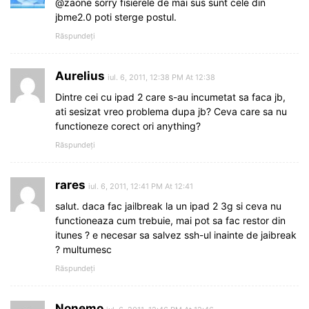
@zaone sorry fisierele de mai sus sunt cele din
jbme2.0 poti sterge postul.
Răspundeți
Aurelius
iul. 6, 2011, 12:38 PM At 12:38
Dintre cei cu ipad 2 care s-au incumetat sa faca jb,
ati sesizat vreo problema dupa jb? Ceva care sa nu
functioneze corect ori anything?
Răspundeți
rares
iul. 6, 2011, 12:41 PM At 12:41
salut. daca fac jailbreak la un ipad 2 3g si ceva nu
functioneaza cum trebuie, mai pot sa fac restor din
itunes ? e necesar sa salvez ssh-ul inainte de jaibreak
? multumesc
Răspundeți
Nonemo