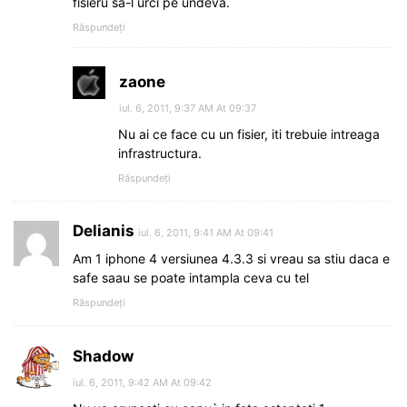
fisieru sa-l urci pe undeva.
Răspundeți
zaone
iul. 6, 2011, 9:37 AM At 09:37
Nu ai ce face cu un fisier, iti trebuie intreaga
infrastructura.
Răspundeți
Delianis
iul. 6, 2011, 9:41 AM At 09:41
Am 1 iphone 4 versiunea 4.3.3 si vreau sa stiu daca e
safe saau se poate intampla ceva cu tel
Răspundeți
Shadow
iul. 6, 2011, 9:42 AM At 09:42