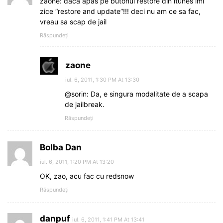
zaone: daca apas pe butonul restore din itunes imi
zice “restore and update”!!! deci nu am ce sa fac,
vreau sa scap de jail
Răspundeți
zaone
iul. 6, 2011, 1:30 PM At 13:30
@sorin: Da, e singura modalitate de a scapa
de jailbreak.
Răspundeți
Bolba Dan
iul. 6, 2011, 1:20 PM At 13:20
OK, zao, acu fac cu redsnow
Răspundeți
danpuf
iul. 6, 2011, 1:41 PM At 13:41