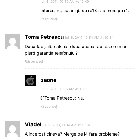
iul. 6, 2011, 10:49 AM At 10:49
Interesant, eu am jb cu rc18 si a mers pe i4.
Răspundeți
Toma Petrescu
iul. 6, 2011, 10:54 AM At 10:54
Daca fac jailbreak, iar dupa aceea fac restore mai
pierd garantia telefonului?
Răspundeți
zaone
iul. 6, 2011, 11:05 AM At 11:05
@Toma Petrescu: Nu.
Răspundeți
Vladel
iul. 6, 2011, 11:04 AM At 11:04
A incercat cineva? Merge pe i4 fara probleme?