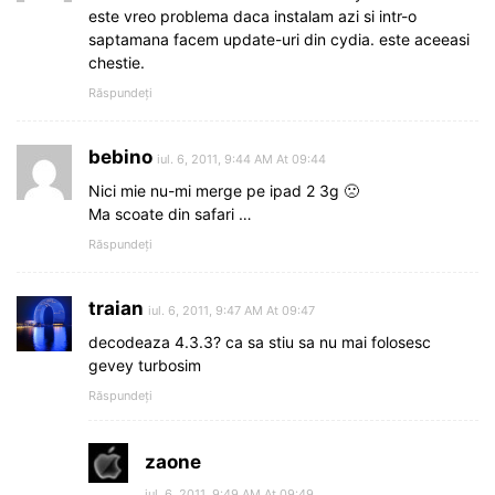
este vreo problema daca instalam azi si intr-o
saptamana facem update-uri din cydia. este aceeasi
chestie.
Răspundeți
bebino
iul. 6, 2011, 9:44 AM At 09:44
Nici mie nu-mi merge pe ipad 2 3g 🙁
Ma scoate din safari …
Răspundeți
traian
iul. 6, 2011, 9:47 AM At 09:47
decodeaza 4.3.3? ca sa stiu sa nu mai folosesc
gevey turbosim
Răspundeți
zaone
iul. 6, 2011, 9:49 AM At 09:49