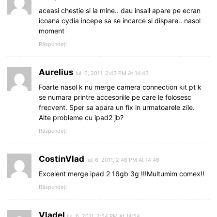
aceasi chestie si la mine.. dau insall apare pe ecran
icoana cydia incepe sa se incarce si dispare.. nasol
moment
Răspundeți
Aurelius
iul. 6, 2011, 2:43 PM At 14:43
Foarte nasol k nu merge camera connection kit pt k
se numara printre accesoriile pe care le folosesc
frecvent. Sper sa apara un fix in urmatoarele zile.
Alte probleme cu ipad2 jb?
Răspundeți
CostinVlad
iul. 6, 2011, 2:46 PM At 14:46
Excelent merge ipad 2 16gb 3g !!!Multumim comex!!
Răspundeți
Vladel
iul. 6, 2011, 2:54 PM At 14:54