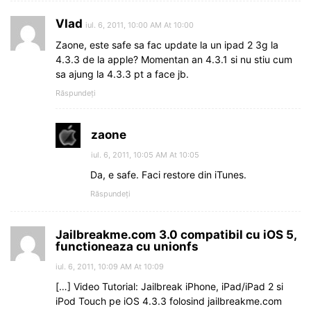
Vlad
iul. 6, 2011, 10:00 AM At 10:00
Zaone, este safe sa fac update la un ipad 2 3g la
4.3.3 de la apple? Momentan an 4.3.1 si nu stiu cum
sa ajung la 4.3.3 pt a face jb.
Răspundeți
zaone
iul. 6, 2011, 10:05 AM At 10:05
Da, e safe. Faci restore din iTunes.
Răspundeți
Jailbreakme.com 3.0 compatibil cu iOS 5,
functioneaza cu unionfs
iul. 6, 2011, 10:09 AM At 10:09
[…] Video Tutorial: Jailbreak iPhone, iPad/iPad 2 si
iPod Touch pe iOS 4.3.3 folosind jailbreakme.com