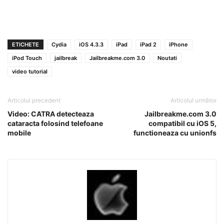
ETICHETE
Cydia
iOS 4.3.3
iPad
iPad 2
iPhone
iPod Touch
jailbreak
Jailbreakme.com 3.0
Noutati
video tutorial
Articolul precedent
Articolul următor
Video: CATRA detecteaza
Jailbreakme.com 3.0
cataracta folosind telefoane
compatibil cu iOS 5,
mobile
functioneaza cu unionfs