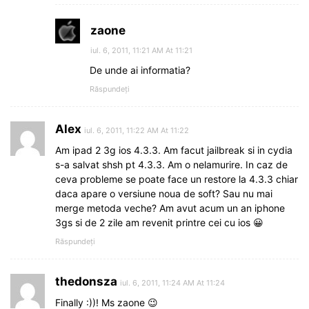
zaone
iul. 6, 2011, 11:21 AM At 11:21
De unde ai informatia?
Răspundeți
Alex
iul. 6, 2011, 11:22 AM At 11:22
Am ipad 2 3g ios 4.3.3. Am facut jailbreak si in cydia
s-a salvat shsh pt 4.3.3. Am o nelamurire. In caz de
ceva probleme se poate face un restore la 4.3.3 chiar
daca apare o versiune noua de soft? Sau nu mai
merge metoda veche? Am avut acum un an iphone
3gs si de 2 zile am revenit printre cei cu ios 😀
Răspundeți
thedonsza
iul. 6, 2011, 11:24 AM At 11:24
Finally :))! Ms zaone 😉