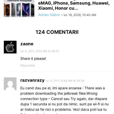
eMAG, iPhone, Samsung, Huawei,
Xiaomi, Honor cu...
Adrian Gabor
-
iul. 18, 2026, 10:40 AM
124 COMENTARII
zaone
iul. 6, 2011, 9:33 AM At 09:33
Share it please!
Răspundeți
razvanrazy
iul. 6, 2011, 9:36 AM At 09:36
Eu cand dau pe el, imi apare eroarea : There was a
problem downloading the jailbreak files:Wrong
connection type – Cancel sau Try again, dar dispare
dupa 1 secunda si nu pot da nimic. sunt pe wi-fi si nu
ar trebui sa fie nici o problema. Vezi daca poti lua tu