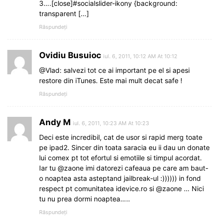
3….[close]#socialslider-ikony {background:
transparent […]
Răspundeți
Ovidiu Busuioc
iul. 6, 2011, 10:12 AM At 10:12
@Vlad: salvezi tot ce ai important pe el si apesi
restore din iTunes. Este mai mult decat safe !
Răspundeți
Andy M
iul. 6, 2011, 10:23 AM At 10:23
Deci este incredibil, cat de usor si rapid merg toate
pe ipad2. Sincer din toata saracia eu ii dau un donate
lui comex pt tot efortul si emotiile si timpul acordat.
Iar tu @zaone imi datorezi cafeaua pe care am baut-
o noaptea asta asteptand jailbreak-ul :)))))) in fond
respect pt comunitatea idevice.ro si @zaone … Nici
tu nu prea dormi noaptea…..
Răspundeți