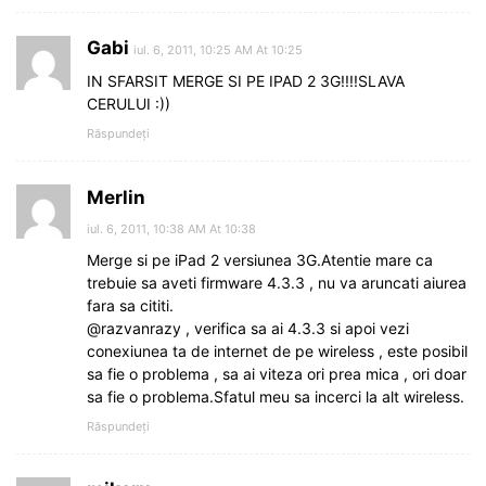
Gabi
iul. 6, 2011, 10:25 AM At 10:25
IN SFARSIT MERGE SI PE IPAD 2 3G!!!!SLAVA
CERULUI :))
Răspundeți
Merlin
iul. 6, 2011, 10:38 AM At 10:38
Merge si pe iPad 2 versiunea 3G.Atentie mare ca
trebuie sa aveti firmware 4.3.3 , nu va aruncati aiurea
fara sa cititi.
@razvanrazy , verifica sa ai 4.3.3 si apoi vezi
conexiunea ta de internet de pe wireless , este posibil
sa fie o problema , sa ai viteza ori prea mica , ori doar
sa fie o problema.Sfatul meu sa incerci la alt wireless.
Răspundeți