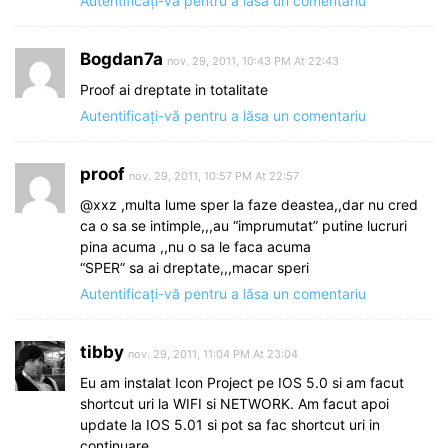
Autentificați-vă pentru a lăsa un comentariu
Bogdan7a
nov. 29, 2011, 10:43 PM At 22:43
Proof ai dreptate in totalitate
Autentificați-vă pentru a lăsa un comentariu
proof
nov. 29, 2011, 10:57 PM At 22:57
@xxz ,multa lume sper la faze deastea,,dar nu cred
ca o sa se intimple,,,au “imprumutat” putine lucruri
pina acuma ,,nu o sa le faca acuma
“SPER” sa ai dreptate,,,macar speri
Autentificați-vă pentru a lăsa un comentariu
tibby
nov. 29, 2011, 11:04 PM At 23:04
Eu am instalat Icon Project pe IOS 5.0 si am facut
shortcut uri la WIFI si NETWORK. Am facut apoi
update la IOS 5.01 si pot sa fac shortcut uri in
continuare.