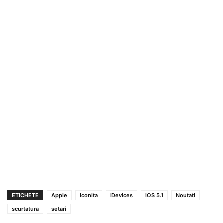
ETICHETE
Apple
iconita
iDevices
iOS 5.1
Noutati
scurtatura
setari