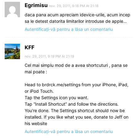
Egrimisu
nov. 29, 2011, 9:18 PM At 21:18
daca pana acum apreciam idevice-urile, acum incep
sa le detest datorita limitarilor introduse de apple…
Autentificați-vă pentru a lăsa un comentariu
KFF
nov. 29, 2011, 9:19 PM At 21:19
Cel mai simplu mod de a avea shortcuturi , pana se
mai poate :
Head to brdrck.me/settings from your iPhone, iPad,
or iPod Touch.
Tap the Settings icon you want.
Tap “Install Shortcut” and follow the directions.
You’re done. The Settings shortcut should now be
installed. If you like what you see, donate to Jeff on
his website
Autentificați-vă pentru a lăsa un comentariu