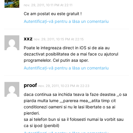
nov. 29, 2011, 10:11 PM At 22:11
Ce am postat eu este gratuit !
Autentificați-vă pentru a lăsa un comentariu
xxz
nov. 29, 2011, 10:15 PM At 22:15
Poate le integreaza direct in iOS si de aia au
dezactivat posibilitatea de a mai face cu ajutorul
programelelor. Cel putin asa sper.
Autentificați-vă pentru a lăsa un comentariu
proof
nov. 29, 2011, 10:23 PM At 22:23
daca continua sa inchida teava la faze deastea ,,o sa
piarda multa lume ,,,parerea mea,,,atita timp cit
conditionezi oameni si nu le lasi libertate o sa ai
pierderi.
sa ai telefon bun si sa il folosesti numai la vorbit sau
ca si ipod (penibil)