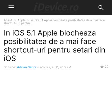
Acasă
Apple
In iOS 5.1 Apple blocheaza posibilitatea de a mai face
shortcut-uri pentru...
In iOS 5.1 Apple blocheaza
posibilitatea de a mai face
shortcut-uri pentru setari din
iOS
29
Scris de:
Adrian Gabor
-
nov. 29, 2011, 9:10 PM