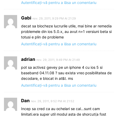
Autentificați-vă pentru a lăsa un comentariu
Gabi
nov. 29, 2011, 9:29 PM At 21:29
decat sa blocheze lucrurile utile, mai bine ar remedia
problemele din ios 5.0.x, au avut n+1 versiuni beta si
totusi e plin de probleme
Autentificați-vă pentru a lăsa un comentariu
adrian
nov. 29, 2011, 9:49 PM At 21:49
pot sa activez gevey pe un iphone 4 cu ios 5 si
baseband 04.11.08 ? sau exista vreo posibilitatea de
decodare, e blocat in at&t. ms
Autentificați-vă pentru a lăsa un comentariu
Dan
nov. 29, 2011, 9:52 PM At 21:52
Incep sa cred ca au ochelari se cal…sunt cam
limitati.era super util modul asta de shorcut(a fost