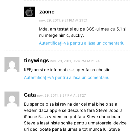
zaone
nov. 29, 2011, 9:21 PM At 21:21
Mda, am testat si eu pe 3GS-ul meu cu 5.1 si
nu merge nimic, sucky.
Autentificați-vă pentru a lăsa un comentariu
tinywings
nov. 29, 2011, 9:24 PM At 21:24
KFF,mersi de informatie…super faina chestie
Autentificați-vă pentru a lăsa un comentariu
Cata
nov. 29, 2011, 9:27 PM At 21:27
Eu sper ca o sa isi revina dar cel mai bine o sa a
vedem daca apple se descurca fara Steve Jobs la
iPhone 5..sa vedem ce pot fara Steve dar oricum
Steve a lasat niste schite pentru urmatoarele idevice
uri deci poate pana la urma e tot munca lui Steve