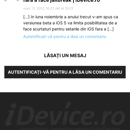
fara a face jailbreak | iDevice.ro
mart. 11, 2012, 10:22 AM At 10:22
[…] In luna noiembrie a anului trecut v-am spus ca
versiunea beta a iOS 5 va limita posibilitatea de a
face scurtaturi pentru setarile din iOS fara a […]
Autentificați-vă pentru a lăsa un comentariu
LĂSAȚI UN MESAJ
AUTENTIFICAȚI-VĂ PENTRU A LĂSA UN COMENTARIU