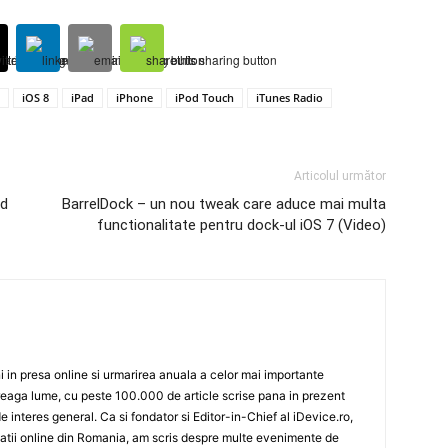
iOS 8
iPad
iPhone
iPod Touch
iTunes Radio
Articolul următor
od
BarrelDock – un nou tweak care aduce mai multa
functionalitate pentru dock-ul iOS 7 (Video)
 in presa online si urmarirea anuala a celor mai importante
eaga lume, cu peste 100.000 de article scrise pana in prezent
de interes general. Ca si fondator si Editor-in-Chief al iDevice.ro,
icatii online din Romania, am scris despre multe evenimente de