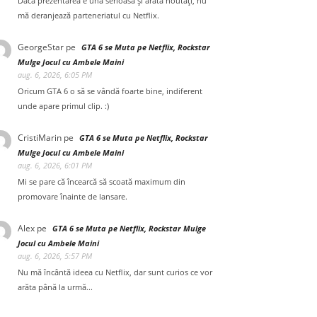
Dacă prezentarea e una serioasă și arată noutăți, nu
mă deranjează parteneriatul cu Netflix.
GeorgeStar
pe
GTA 6 se Muta pe Netflix, Rockstar
Mulge Jocul cu Ambele Maini
aug. 6, 2026, 6:05 PM
Oricum GTA 6 o să se vândă foarte bine, indiferent
unde apare primul clip. :)
CristiMarin
pe
GTA 6 se Muta pe Netflix, Rockstar
Mulge Jocul cu Ambele Maini
aug. 6, 2026, 6:01 PM
Mi se pare că încearcă să scoată maximum din
promovare înainte de lansare.
Alex
pe
GTA 6 se Muta pe Netflix, Rockstar Mulge
Jocul cu Ambele Maini
aug. 6, 2026, 5:57 PM
Nu mă încântă ideea cu Netflix, dar sunt curios ce vor
arăta până la urmă...