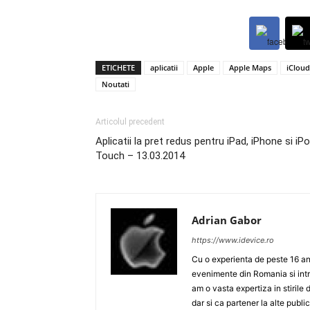
ETICHETE
aplicatii
Apple
Apple Maps
iCloud
Noutati
Articolul precedent
Aplicatii la pret redus pentru iPad, iPhone si iP
Touch – 13.03.2014
Adrian Gabor
https://www.idevice.ro
Cu o experienta de peste 16 ani
evenimente din Romania si intr
am o vasta expertiza in stirile 
dar si ca partener la alte publ