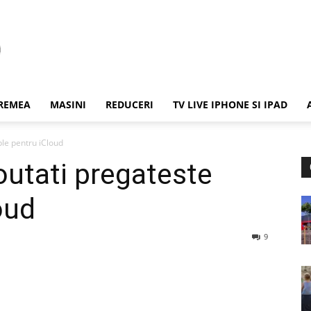
REMEA
MASINI
REDUCERI
TV LIVE IPHONE SI IPAD
ple pentru iCloud
outati pregateste
oud
9