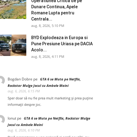
Operatiunea Critica de pe
Dunare Continua, Apele
Romane Lupta pentru
Centrala...
aug. 8, 2026, 5:10 PM
BYD Explodeaza in Europa si
Pune Presiune Uriasa pe DACIA
Acolo...
aug. 8, 2026, 4:11 PM
Bogdan Dobre
pe
GTA 6 se Muta pe Netflix,
Rockstar Mulge Jocul cu Ambele Maini
aug. 6, 2026, 6:15 PM
Sper doar să nu fie prea mult marketing și prea puține
informații despre joc.
Ionut
pe
GTA 6 se Muta pe Netflix, Rockstar Mulge
Jocul cu Ambele Maini
aug. 6, 2026, 6:10 PM