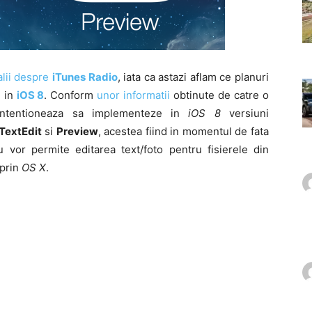
alii despre
iTunes Radio
, iata ca astazi aflam ce planuri
d
in
iOS 8
. Conform
unor informatii
obtinute de catre o
ntentioneaza sa implementeze in
iOS 8
versiuni
TextEdit
si
Preview
, acestea fiind in momentul de fata
u vor permite editarea text/foto pentru fisierele din
prin
OS X
.