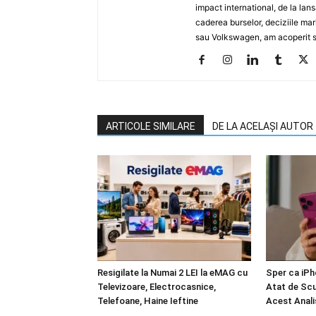
impact international, de la lan
caderea burselor, deciziile ma
sau Volkswagen, am acoperit su
ARTICOLE SIMILARE
DE LA ACELAȘI AUTOR
Resigilate la Numai 2 LEI la eMAG cu
Sper ca iPh
Televizoare, Electrocasnice,
Atat de Sc
Telefoane, Haine Ieftine
Acest Anali