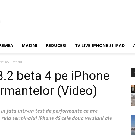
REMEA
MASINI
REDUCERI
TV LIVE IPHONE SI IPAD
e 4S – testul...
8.2 beta 4 pe iPhone
ormantelor (Video)
a in fata intr-un test de performante ce are
rula terminalul iPhone 4S cele doua versiuni ale