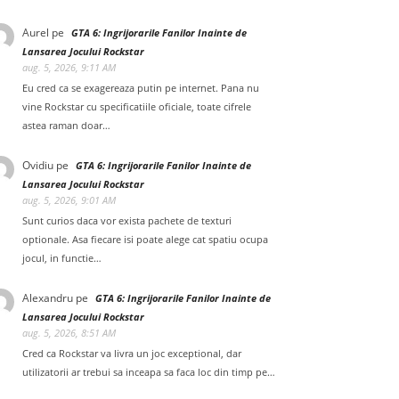
Aurel
pe
GTA 6: Ingrijorarile Fanilor Inainte de
Lansarea Jocului Rockstar
aug. 5, 2026, 9:11 AM
Eu cred ca se exagereaza putin pe internet. Pana nu
vine Rockstar cu specificatiile oficiale, toate cifrele
astea raman doar…
Ovidiu
pe
GTA 6: Ingrijorarile Fanilor Inainte de
Lansarea Jocului Rockstar
aug. 5, 2026, 9:01 AM
Sunt curios daca vor exista pachete de texturi
optionale. Asa fiecare isi poate alege cat spatiu ocupa
jocul, in functie…
Alexandru
pe
GTA 6: Ingrijorarile Fanilor Inainte de
Lansarea Jocului Rockstar
aug. 5, 2026, 8:51 AM
Cred ca Rockstar va livra un joc exceptional, dar
utilizatorii ar trebui sa inceapa sa faca loc din timp pe…