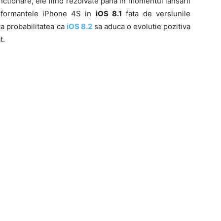
tionare, ele fiind rezolvate pana in momentul lansarii
performantele iPhone 4S in
iOS 8.1
fata de versiunile
ta probabilitatea ca
iOS 8.2
sa aduca o evolutie pozitiva
t.