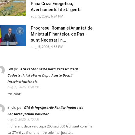
Plina Criza Enegetica,
Avertismentul de Urgenta
aug. 5, 2026, 6:24 PM
Progresul Romaniei Anuntat de
Ministrul Finantelor, ce Pasi
sunt Necesari in...
aug. 5, 2026, 4:35 PM
pe
eu
ANCPI Stabileste Data Redeschiderii
Cadastrului si eTerra Dupa Aceste Decizii
Interinstitutionale
aug. 5, 2026, 1:50 PM
"de cant"
Silviu
pe
GTA 6: Ingrijorarile Fanilor Inainte de
Lansarea Jocului Rockstar
aug. 5, 2026, 9:15 AM
Indiferent daca va ocupa 200 sau 350 GB, sunt convins
ca GTA 6 va fi unul dintre cele mai jucate…