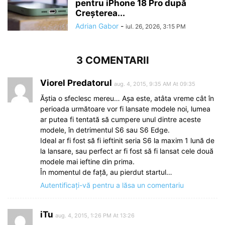
pentru iPhone 18 Pro după
Creșterea...
Adrian Gabor
-
iul. 26, 2026, 3:15 PM
3 COMENTARII
Viorel Predatorul
aug. 4, 2015, 9:35 AM At 09:35
Ăștia o sfeclesc mereu… Așa este, atâta vreme cât în
perioada următoare vor fi lansate modele noi, lumea
ar putea fi tentată să cumpere unul dintre aceste
modele, în detrimentul S6 sau S6 Edge.
Ideal ar fi fost să fi ieftinit seria S6 la maxim 1 lună de
la lansare, sau perfect ar fi fost să fi lansat cele două
modele mai ieftine din prima.
În momentul de față, au pierdut startul…
Autentificați-vă pentru a lăsa un comentariu
iTu
aug. 4, 2015, 1:26 PM At 13:26