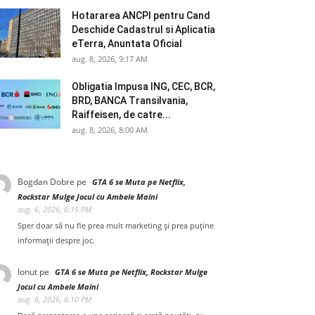
Hotararea ANCPI pentru Cand
Deschide Cadastrul si Aplicatia
eTerra, Anuntata Oficial
aug. 8, 2026, 9:17 AM
Obligatia Impusa ING, CEC, BCR,
BRD, BANCA Transilvania,
Raiffeisen, de catre...
aug. 8, 2026, 8:00 AM
Bogdan Dobre
pe
GTA 6 se Muta pe Netflix,
Rockstar Mulge Jocul cu Ambele Maini
aug. 6, 2026, 6:15 PM
Sper doar să nu fie prea mult marketing și prea puține
informații despre joc.
Ionut
pe
GTA 6 se Muta pe Netflix, Rockstar Mulge
Jocul cu Ambele Maini
aug. 6, 2026, 6:10 PM