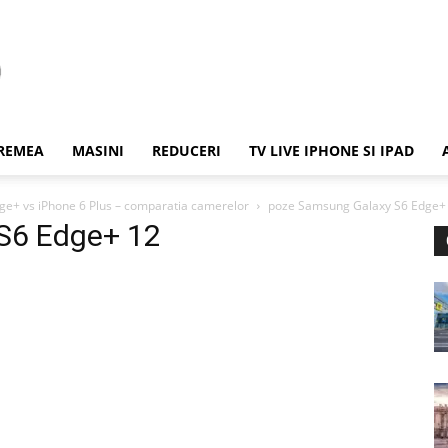
REMEA
MASINI
REDUCERI
TV LIVE IPHONE SI IPAD
ge+ vs iPhone 6 Plus – comparatia camerelor
poze Samsung Galaxy S6 Edge+
S6 Edge+ 12