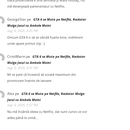
Dacă prezentarea e una serioasă și arată noutăți, nu
mă deranjează parteneriatul cu Netflix.
GeorgeStar
pe
GTA 6 se Muta pe Netflix, Rockstar
Mulge Jocul cu Ambele Maini
aug. 6, 2026, 6:05 PM
Oricum GTA 6 o să se vândă foarte bine, indiferent
unde apare primul clip. :)
CristiMarin
pe
GTA 6 se Muta pe Netflix, Rockstar
Mulge Jocul cu Ambele Maini
aug. 6, 2026, 6:01 PM
Mi se pare că încearcă să scoată maximum din
promovare înainte de lansare.
Alex
pe
GTA 6 se Muta pe Netflix, Rockstar Mulge
Jocul cu Ambele Maini
aug. 6, 2026, 5:57 PM
Nu mă încântă ideea cu Netflix, dar sunt curios ce vor
arăta până la urmă...