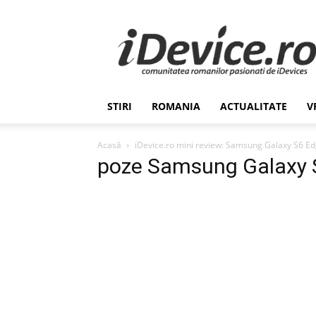
Stiri
de
Ultima
Ora
despre
Romania,
STIRI
ROMANIA
ACTUALITATE
V
Afaceri,
Tehnologie,
Economie,
Acasă
iDevice.ro mini review: Samsung Galaxy S6 Ed
Stiinta
poze Samsung Galaxy 
–
iDevice.ro