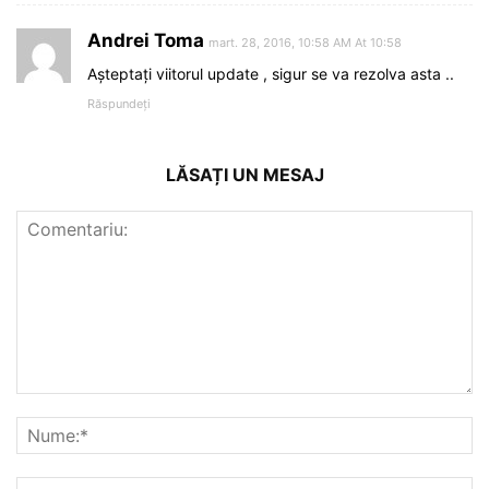
Andrei Toma
mart. 28, 2016, 10:58 AM At 10:58
Așteptați viitorul update , sigur se va rezolva asta ..
Răspundeți
LĂSAȚI UN MESAJ