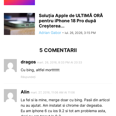
Soluția Apple de ULTIMĂ ORĂ
pentru iPhone 18 Pro după
Creșterea...
Adrian Gabor
-
iul. 26, 2026, 3:15 PM
5 COMENTARII
dragos
mart. 26, 2016, 8:33 PM At 20:33
Cu bing, altfel mortttttt
Răspundeți
Alin
mart. 27, 2016, 11:06 AM At 11:06
La fel si la mine, merge doar cu bing. Pasii din articol
nu au ajutat. Am instalat si chrome dar degeaba.
Eu am iphone 6 cu ios 9.2 si tot am problema asta,