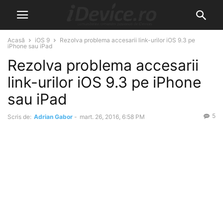
Acasă
iOS 9
Rezolva problema accesarii link-urilor iOS 9.3 pe
iPhone sau iPad
Rezolva problema accesarii
link-urilor iOS 9.3 pe iPhone
sau iPad
5
Scris de:
Adrian Gabor
-
mart. 26, 2016, 6:58 PM