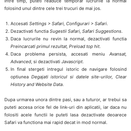
Intre timp, puteti readuce temporar lucrurile la normal
folosind unul dintre cele trei trucuri de mai jos.
Accesati
Settings > Safari, Configurari > Safari
.
Dezactivati functia
Sugestii Safari, Safari Suggestions
.
Daca lucrurile nu revin la normal, dezactivati functia
Preincarcati primul rezultat, Preload top hit
.
Daca problema persista, accesati meniu
Avansat,
Advanced
, si dezactivati
Javascript
.
In final stergeti intregul istoric de navigare folosind
optiunea
Degajati istoricul si datele site-urilor, Clear
History and Website Data
.
Dupa urmarea unora dintre pasi, sau a tuturor, ar trebui sa
puteti accesa orice fel de link-uri din aplicatii, iar daca nu
folositi acele functii le puteti lasa dezactivate deoarece
Safari va functiona mai rapid decat in mod normal.