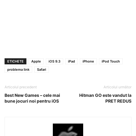
ETICHETE
Apple
iOS 9.3
iPad
iPhone
iPod Touch
problema link
Safari
Articolul precedent
Articolul următor
Best New Games – cele mai
Hitman GO este vandut la
bune jocuri noi pentru iOS
PRET REDUS