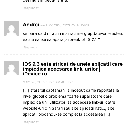
desi nu am trecut la 9.3.
Răspundeți
Andrei
mart. 27, 2016, 3:29 PM At 15:29
se pare ca din rau in mai rau merg update-urile astea.
exista sanse sa apara jailbreak ptr 9.2.1 ?
Răspundeți
iOS 9.3 este stricat de unele aplicatii care
impiedica accesarea link-urilor |
iDevice.ro
mart. 28, 2016, 10:25 AM At 10:25
[…] sfarsitul saptamanii a inceput sa fie raportata la
nivel global o problema foarte suparatoare care
impiedica unii utilizatori sa acceseze link-uri catre
website-uri din Safari sau alte aplicatii nati…, alte
aplicatii blocandu-se complet la accesarea […]
Răspundeți