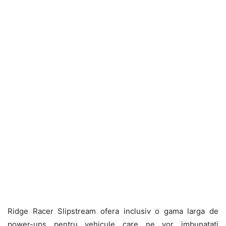
Ridge Racer Slipstream ofera inclusiv o gama larga de
power-ups pentru vehicule care ne vor imbunatati