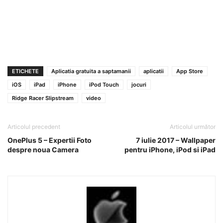
ETICHETE
Aplicatia gratuita a saptamanii
aplicatii
App Store
iOS
iPad
iPhone
iPod Touch
jocuri
Ridge Racer Slipstream
video
Articolul precedent
Articolul următor
OnePlus 5 – Expertii Foto
7 iulie 2017 – Wallpaper
despre noua Camera
pentru iPhone, iPod si iPad