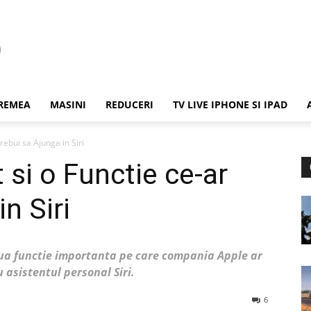
REMEA
MASINI
REDUCERI
TV LIVE IPHONE SI IPAD
rebui sa Ajunga in Siri
si o Functie ce-ar
n Siri
oua functie importanta pe care compania Apple ar
 asistentul personal Siri.
6