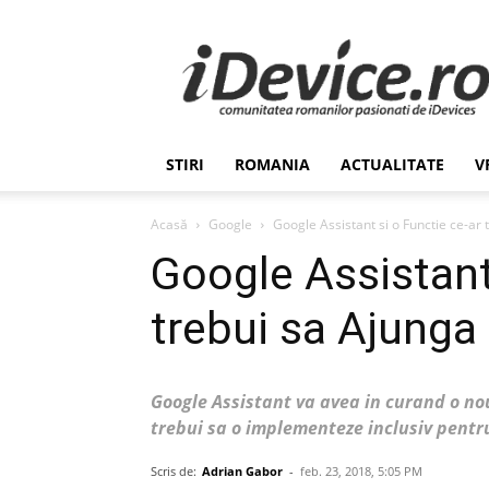
Stiri
de
Ultima
Ora
despre
Romania,
STIRI
ROMANIA
ACTUALITATE
V
Afaceri,
Tehnologie,
Economie,
Acasă
Google
Google Assistant si o Functie ce-ar t
Stiinta
Google Assistant 
–
iDevice.ro
trebui sa Ajunga i
Google Assistant va avea in curand o n
trebui sa o implementeze inclusiv pentru
Scris de:
Adrian Gabor
-
feb. 23, 2018, 5:05 PM