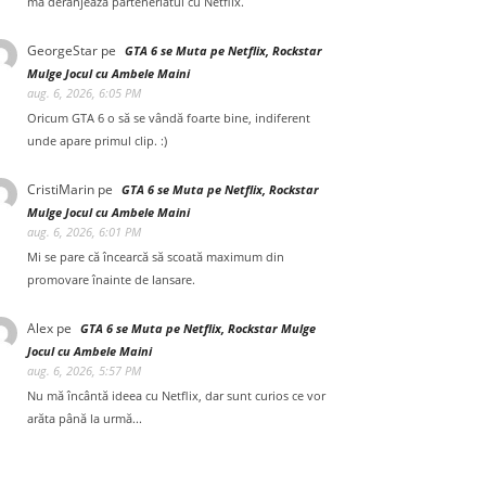
mă deranjează parteneriatul cu Netflix.
GeorgeStar
pe
GTA 6 se Muta pe Netflix, Rockstar
Mulge Jocul cu Ambele Maini
aug. 6, 2026, 6:05 PM
Oricum GTA 6 o să se vândă foarte bine, indiferent
unde apare primul clip. :)
CristiMarin
pe
GTA 6 se Muta pe Netflix, Rockstar
Mulge Jocul cu Ambele Maini
aug. 6, 2026, 6:01 PM
Mi se pare că încearcă să scoată maximum din
promovare înainte de lansare.
Alex
pe
GTA 6 se Muta pe Netflix, Rockstar Mulge
Jocul cu Ambele Maini
aug. 6, 2026, 5:57 PM
Nu mă încântă ideea cu Netflix, dar sunt curios ce vor
arăta până la urmă...