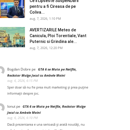
Ce ii Lipseste SuspeNDarii
pentru a fi Cireasa de pe
Coliva...
aug. 7, 2026, 1:10 PM
AVERTIZARILE Meteo de
Canicula, Ploi Torentiale, Vant
Puternic si Grindina ale...
aug. 7, 2026, 12:20 PM
Bogdan Dobre
pe
GTA 6 se Muta pe Netflix,
Rockstar Mulge Jocul cu Ambele Maini
aug. 6, 2026, 6:15 PM
Sper doar să nu fie prea mult marketing și prea puține
informații despre joc.
Ionut
pe
GTA 6 se Muta pe Netflix, Rockstar Mulge
Jocul cu Ambele Maini
aug. 6, 2026, 6:10 PM
Dacă prezentarea e una serioasă și arată noutăți, nu