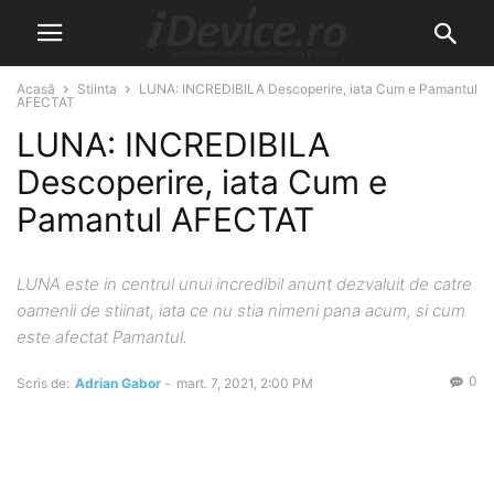
Acasă
Stiinta
LUNA: INCREDIBILA Descoperire, iata Cum e Pamantul
AFECTAT
LUNA: INCREDIBILA
Descoperire, iata Cum e
Pamantul AFECTAT
LUNA este in centrul unui incredibil anunt dezvaluit de catre
oamenii de stiinat, iata ce nu stia nimeni pana acum, si cum
este afectat Pamantul.
0
Scris de:
Adrian Gabor
-
mart. 7, 2021, 2:00 PM