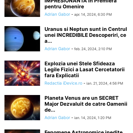
IMPRESIONANTA in Premiera
pentru Omenire
Adrian Gabor
-
apr. 14, 2024, 6:30 PM
Uranus si Neptun sunt in Centrul
unei INCREDIBILE Descoperiri, ce
a...
Adrian Gabor
-
feb. 24, 2024, 2:10 PM
Explozia unei Stele Sfideaza
Legile Fizici a Lasat Cercetatorii
fara Explicatii
Redactia iDevice.ro
-
ian. 21, 2024, 4:56 PM
Planeta Venus are un SECRET
Major Dezvaluit de catre Oamenii
de...
Adrian Gabor
-
ian. 14, 2024, 1:20 PM
Fenomene Astronomice inedite.