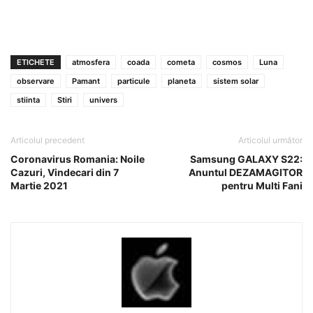
ETICHETE
atmosfera
coada
cometa
cosmos
Luna
observare
Pamant
particule
planeta
sistem solar
stiinta
Stiri
univers
Articolul precedent
Articolul următor
Coronavirus Romania: Noile
Samsung GALAXY S22:
Cazuri, Vindecari din 7
Anuntul DEZAMAGITOR
Martie 2021
pentru Multi Fani