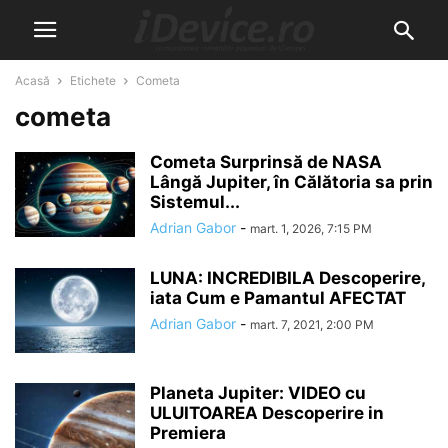
Acasă
Etichete
Cometa
cometa
Cometa Surprinsă de NASA
Lângă Jupiter, în Călătoria sa prin
Sistemul...
Adrian Gabor
-
mart. 1, 2026, 7:15 PM
LUNA: INCREDIBILA Descoperire,
iata Cum e Pamantul AFECTAT
Adrian Gabor
-
mart. 7, 2021, 2:00 PM
Planeta Jupiter: VIDEO cu
ULUITOAREA Descoperire in
Premiera