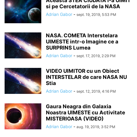
Aceasta STEA CIUDATA i-a UIMIT
si pe Cercetatorii de la NASA
Adrian Gabor
-
sept. 19, 2019, 5:53 PM
NASA. COMETA Interstelara
UIMESTE intr-o Imagine ce a
SURPRINS Lumea
Adrian Gabor
-
sept. 17, 2019, 2:29 PM
VIDEO UIMITOR cu un Obiect
INTERSTELAR de care NASA NU
Stia
Adrian Gabor
-
sept. 12, 2019, 4:16 PM
Gaura Neagra din Galaxia
Noastra UIMESTE cu Activitate
MISTERIOASA (VIDEO)
Adrian Gabor
-
aug. 19, 2019, 3:52 PM