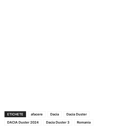
ETICHETE
afacere
Dacia
Dacia Duster
DACIA Duster 2024
Dacia Duster 3
Romania