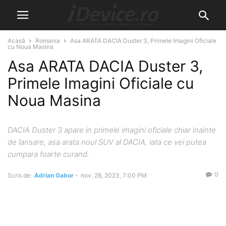
Acasă
Romania
Asa ARATA DACIA Duster 3, Primele Imagini Oficiale
cu Noua Masina
Asa ARATA DACIA Duster 3,
Primele Imagini Oficiale cu
Noua Masina
DACIA Duster 3 apare in primele imagini oficiale chiar inainte
de lansare, asa arata noul SUV al DACIA, iata ce vei putea
cumpara foarte curand.
0
Scris de:
Adrian Gabor
-
nov. 28, 2023, 7:00 PM