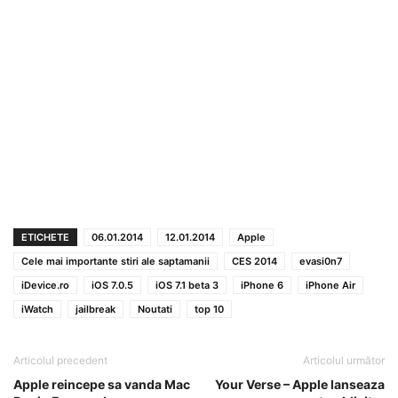
ETICHETE
06.01.2014
12.01.2014
Apple
Cele mai importante stiri ale saptamanii
CES 2014
evasi0n7
iDevice.ro
iOS 7.0.5
iOS 7.1 beta 3
iPhone 6
iPhone Air
iWatch
jailbreak
Noutati
top 10
Articolul precedent
Articolul următor
Apple reincepe sa vanda Mac
Your Verse – Apple lanseaza