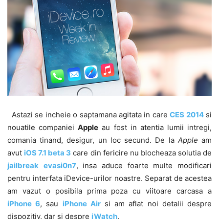
Astazi se incheie o saptamana agitata in care
CES 2014
si
nouatile companiei
Apple
au fost in atentia lumii intregi,
comania tinand, desigur, un loc secund. De la
Apple
am
avut
iOS 7.1 beta 3
care din fericire nu blocheaza solutia de
jailbreak
evasi0n7
, insa aduce foarte multe modificari
pentru interfata iDevice-urilor noastre. Separat de acestea
am vazut o posibila prima poza cu viitoare carcasa a
iPhone 6
, sau
iPhone Air
si am aflat noi detalii despre
dispozitiv, dar si despre
iWatch
.