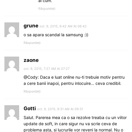
ai cum.
Răspundeți
grune
oct. 9, 2015, 6:42 AM At 06:42
o sa apara scandal la samsung :))
Răspundeți
zaone
oct. 9, 2015, 7:27 AM At 07:27
@Cody: Daca e luat online nu-ti trebuie motiv pentru
a cere banii inapoi, pentru inlocuire… ceva credibil.
Răspundeți
Gotti
oct. 9, 2015, 9:31 AM At 09:31
Salut. Parerea mea ca o sa rezolve treaba cu un viitor
update de soft, in care sigur nu va scrie ceva de
problema asta, si lucrurile vor reveni la normal. Nu o