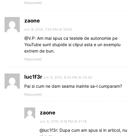
Răspundeți
zaone
oct. 8, 2015, 7:50 PM At 19:50
@V.P: Am mai spus ca testele de autonomie pe
YouTube sunt stupide si clipul asta e un exemplu
extrem de bun.
Răspundeți
luc1f3r
oct. 8, 2015, 8:45 PM At 20:45
Pai si cum ne dam seama inainte sa-l cumparam?
Răspundeți
zaone
oct. 8, 2015, 9:18 PM At 21:18
@luc1f3r: Dupa cum am spus si in articol, nu