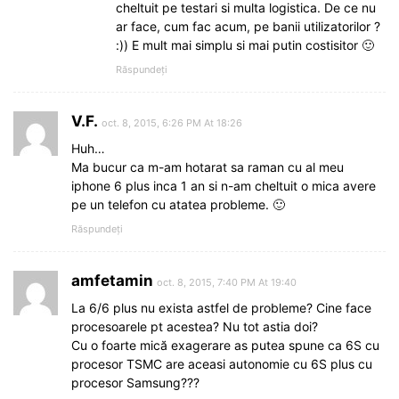
cheltuit pe testari si multa logistica. De ce nu
ar face, cum fac acum, pe banii utilizatorilor ?
:)) E mult mai simplu si mai putin costisitor 🙂
Răspundeți
V.F.
oct. 8, 2015, 6:26 PM At 18:26
Huh…
Ma bucur ca m-am hotarat sa raman cu al meu
iphone 6 plus inca 1 an si n-am cheltuit o mica avere
pe un telefon cu atatea probleme. 🙂
Răspundeți
amfetamin
oct. 8, 2015, 7:40 PM At 19:40
La 6/6 plus nu exista astfel de probleme? Cine face
procesoarele pt acestea? Nu tot astia doi?
Cu o foarte mică exagerare as putea spune ca 6S cu
procesor TSMC are aceasi autonomie cu 6S plus cu
procesor Samsung???