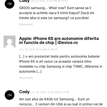
Cody
oct. 9, 2015, 5:47 PM At 17:47
S8000 samsung… What now? Sunt sanse sa il
accepte la schimb daca îl trimit înapoi? Dacă imi
trimite altul si este tot samsung? ce porcărie!
Răspundeți
Apple: iPhone 6S are autonomie diferita
in functie de chip | iDevice.ro
oct. 13, 2015, 8:10 AM At 08:10
[…] v-am prezentat teste pentru autonomia bateriei
iPhone 6S si ati vazut ca aceasta variaza intre
modelele cu chip Samsung si chip TSMC, diferenta in
autonomie […]
Răspundeți
Cody
oct. 14, 2015, 5:46 PM At 17:46
Am luat altul de 64Gb tot Samsung… Sunt un
norocos… 2 verisori din USA si-au luat in primul val de