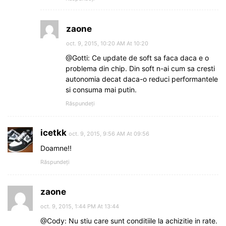
zaone
oct. 9, 2015, 10:20 AM At 10:20
@Gotti: Ce update de soft sa faca daca e o
problema din chip. Din soft n-ai cum sa cresti
autonomia decat daca-o reduci performantele
si consuma mai putin.
Răspundeți
icetkk
oct. 9, 2015, 9:56 AM At 09:56
Doamne!!
Răspundeți
zaone
oct. 9, 2015, 1:44 PM At 13:44
@Cody: Nu stiu care sunt conditiile la achizitie in rate.