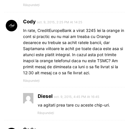
Răspundeți
Cody
oct. 9, 2015, 2:25 PM At 14:25
In rate, CreditEuropeBank a virat 3245 lei la orange in
cont si practic eu nu mai am treaba cu Orange
deoarece eu trebuie sa achit ratele bancii, dar
Saptamana viitoare le achit pe toate daca este asa si
atunci este platit integral. In cazul asta pot trimite
inapoi la orange telefonul daca nu este TSMC? Am
primit mesaj de dimineata ca luni o sa fie livrat si la
12:30 alt mesaj ca o sa fie livrat azi.
Răspundeți
Diesel
oct. 9, 2015, 4:45 PM At 16:45
va agitati prea tare cu aceste chip-uri.
Răspundeți