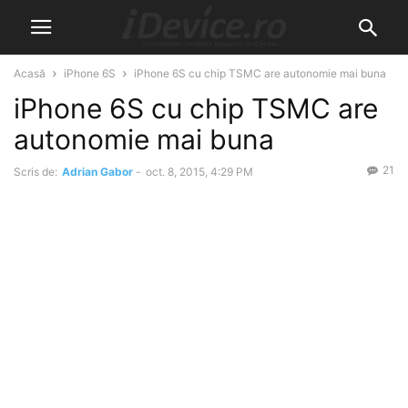
Acasă
iPhone 6S
iPhone 6S cu chip TSMC are autonomie mai buna
iPhone 6S cu chip TSMC are
autonomie mai buna
21
Scris de:
Adrian Gabor
-
oct. 8, 2015, 4:29 PM