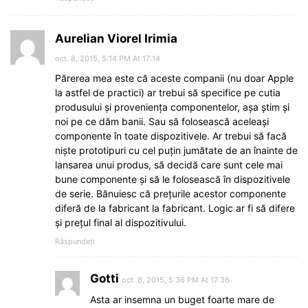
Aurelian Viorel Irimia
oct. 8, 2015, 5:14 PM At 17:14
Părerea mea este că aceste companii (nu doar Apple
la astfel de practici) ar trebui să specifice pe cutia
produsului și proveniența componentelor, așa știm și
noi pe ce dăm banii. Sau să folosească aceleași
componente în toate dispozitivele. Ar trebui să facă
niște prototipuri cu cel puțin jumătate de an înainte de
lansarea unui produs, să decidă care sunt cele mai
bune componente și să le folosească în dispozitivele
de serie. Bănuiesc că prețurile acestor componente
diferă de la fabricant la fabricant. Logic ar fi să difere
și prețul final al dispozitivului.
Răspundeți
Gotti
oct. 8, 2015, 5:36 PM At 17:36
Asta ar insemna un buget foarte mare de