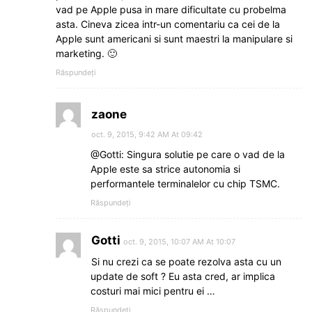
vad pe Apple pusa in mare dificultate cu probelma
asta. Cineva zicea intr-un comentariu ca cei de la
Apple sunt americani si sunt maestri la manipulare si
marketing. 🙂
Răspundeți
zaone
oct. 9, 2015, 9:42 AM At 09:42
@Gotti: Singura solutie pe care o vad de la
Apple este sa strice autonomia si
performantele terminalelor cu chip TSMC.
Răspundeți
Gotti
oct. 9, 2015, 10:07 AM At 10:07
Si nu crezi ca se poate rezolva asta cu un
update de soft ? Eu asta cred, ar implica
costuri mai mici pentru ei …
Răspundeți