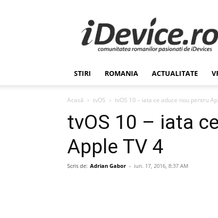
Stiri
de
Ultima
Ora
despre
Romania,
STIRI
ROMANIA
ACTUALITATE
V
Afaceri,
Tehnologie,
Economie,
Acasă
tvOS
tvOS 10 – iata ce aduce nou pentru Ap
Stiinta
tvOS 10 – iata c
–
iDevice.ro
Apple TV 4
Scris de:
Adrian Gabor
-
iun. 17, 2016, 8:37 AM