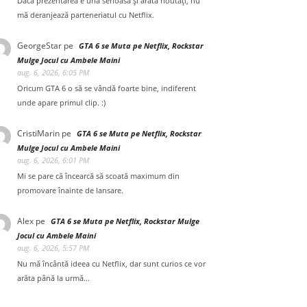
Dacă prezentarea e una serioasă și arată noutăți, nu
mă deranjează parteneriatul cu Netflix.
GeorgeStar
pe
GTA 6 se Muta pe Netflix, Rockstar
Mulge Jocul cu Ambele Maini
aug. 6, 2026, 6:05 PM
Oricum GTA 6 o să se vândă foarte bine, indiferent
unde apare primul clip. :)
CristiMarin
pe
GTA 6 se Muta pe Netflix, Rockstar
Mulge Jocul cu Ambele Maini
aug. 6, 2026, 6:01 PM
Mi se pare că încearcă să scoată maximum din
promovare înainte de lansare.
Alex
pe
GTA 6 se Muta pe Netflix, Rockstar Mulge
Jocul cu Ambele Maini
aug. 6, 2026, 5:57 PM
Nu mă încântă ideea cu Netflix, dar sunt curios ce vor
arăta până la urmă...