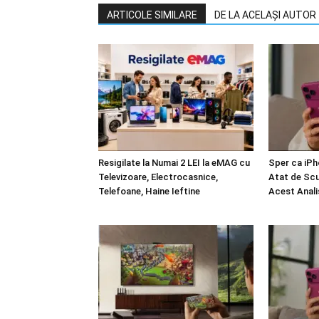
ARTICOLE SIMILARE
DE LA ACELAȘI AUTOR
Resigilate la Numai 2 LEI la eMAG cu
Sper ca iPh
Televizoare, Electrocasnice,
Atat de Sc
Telefoane, Haine Ieftine
Acest Anali