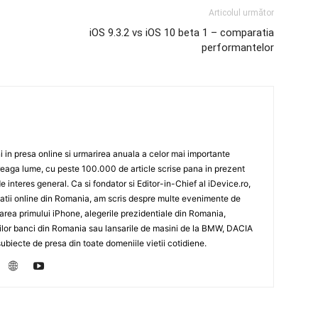
Articolul următor
iOS 9.3.2 vs iOS 10 beta 1 – comparatia
performantelor
 in presa online si urmarirea anuala a celor mai importante
eaga lume, cu peste 100.000 de article scrise pana in prezent
de interes general. Ca si fondator si Editor-in-Chief al iDevice.ro,
icatii online din Romania, am scris despre multe evenimente de
sarea primului iPhone, alegerile prezidentiale din Romania,
rilor banci din Romania sau lansarile de masini de la BMW, DACIA
biecte de presa din toate domeniile vietii cotidiene.