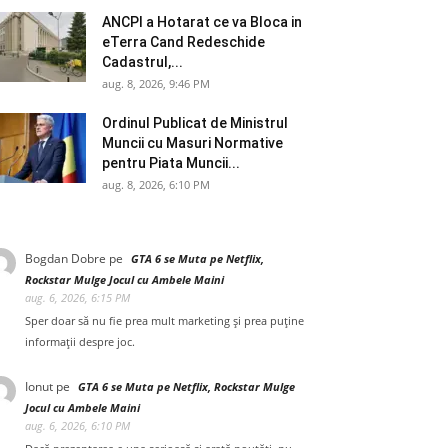
ANCPI a Hotarat ce va Bloca in
eTerra Cand Redeschide
Cadastrul,...
aug. 8, 2026, 9:46 PM
Ordinul Publicat de Ministrul
Muncii cu Masuri Normative
pentru Piata Muncii...
aug. 8, 2026, 6:10 PM
Bogdan Dobre
pe
GTA 6 se Muta pe Netflix,
Rockstar Mulge Jocul cu Ambele Maini
aug. 6, 2026, 6:15 PM
Sper doar să nu fie prea mult marketing și prea puține
informații despre joc.
Ionut
pe
GTA 6 se Muta pe Netflix, Rockstar Mulge
Jocul cu Ambele Maini
aug. 6, 2026, 6:10 PM