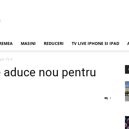
REMEA
MASINI
REDUCERI
TV LIVE IPHONE SI IPAD
ple TV 4
e aduce nou pentru
1