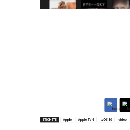
ETICHETE
Apple
Apple TV 4
tvOS 10
video