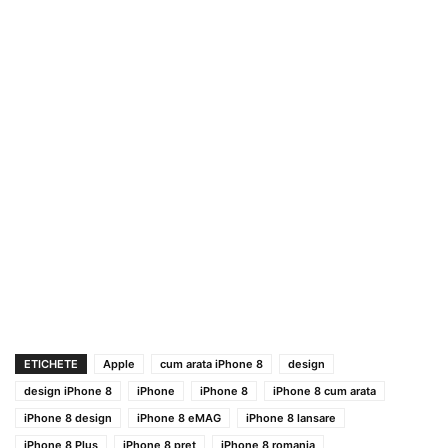
ETICHETE
Apple
cum arata iPhone 8
design
design iPhone 8
iPhone
iPhone 8
iPhone 8 cum arata
iPhone 8 design
iPhone 8 eMAG
iPhone 8 lansare
iPhone 8 Plus
iPhone 8 pret
iPhone 8 romania