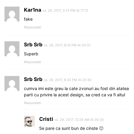
Kar1na
iul. 28, 2017, 5:12 PM At 17:12
fake
Răspundeți
Srb Srb
iul. 28, 2017, 8:10 PM At 20:10
Superb
Răspundeți
Srb Srb
iul. 28, 2017, 8:32 PM At 20:32
cumva imi este greu la cate zvonuri au fost din atatea
parti cu privire la acest design, sa cred ca va fi altul
Răspundeți
Cristi
iul. 29, 2017, 12:26 AM At 00:26
Se pare ca sunt bun de cinste 🙂