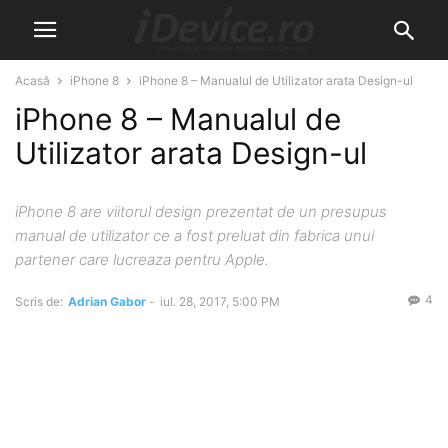
Acasă
iPhone 8
iPhone 8 – Manualul de Utilizator arata Design-ul
iPhone 8 – Manualul de
Utilizator arata Design-ul
iPhone 8 are viitorul design prezentat de un presupus
manual de utilizator ce a fost preluat din fabrica unui
partener care lucreaza pentru Apple.
4
Scris de:
Adrian Gabor
-
iul. 28, 2017, 5:00 PM