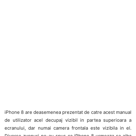
iPhone 8 are deasemenea prezentat de catre acest manual
de utilizator acel decupaj vizibil in partea superioara a
ecranului, dar numai camera frontala este vizibila in el.
Diverse zvonuri ne-au spus ca iPhone 8 urmeaza sa aiba