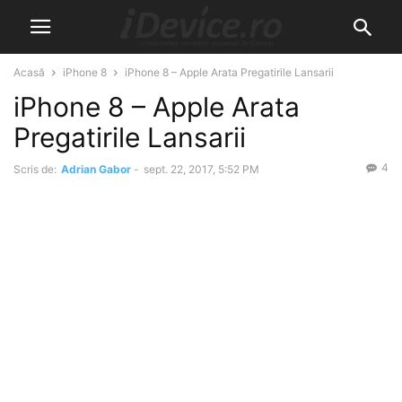
Acasă
iPhone 8
iPhone 8 – Apple Arata Pregatirile Lansarii
iPhone 8 – Apple Arata
Pregatirile Lansarii
4
Scris de:
Adrian Gabor
-
sept. 22, 2017, 5:52 PM