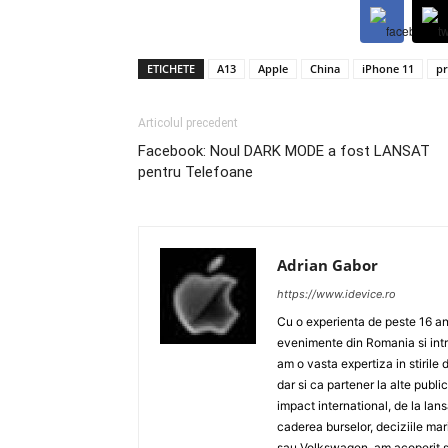
ETICHETE
A13
Apple
China
iPhone 11
pr
Articolul precedent
Facebook: Noul DARK MODE a fost LANSAT
pentru Telefoane
Adrian Gabor
https://www.idevice.ro
Cu o experienta de peste 16 ani
evenimente din Romania si intr
am o vasta expertiza in stirile 
dar si ca partener la alte publ
impact international, de la lan
caderea burselor, deciziile ma
sau Volkswagen, am acoperit su