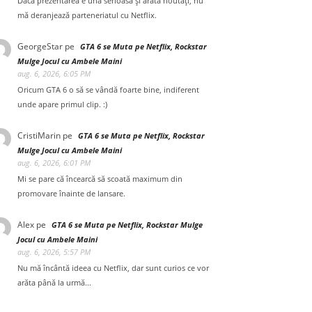
Dacă prezentarea e una serioasă și arată noutăți, nu
mă deranjează parteneriatul cu Netflix.
GeorgeStar
pe
GTA 6 se Muta pe Netflix, Rockstar
Mulge Jocul cu Ambele Maini
aug. 6, 2026, 6:05 PM
Oricum GTA 6 o să se vândă foarte bine, indiferent
unde apare primul clip. :)
CristiMarin
pe
GTA 6 se Muta pe Netflix, Rockstar
Mulge Jocul cu Ambele Maini
aug. 6, 2026, 6:01 PM
Mi se pare că încearcă să scoată maximum din
promovare înainte de lansare.
Alex
pe
GTA 6 se Muta pe Netflix, Rockstar Mulge
Jocul cu Ambele Maini
aug. 6, 2026, 5:57 PM
Nu mă încântă ideea cu Netflix, dar sunt curios ce vor
arăta până la urmă...