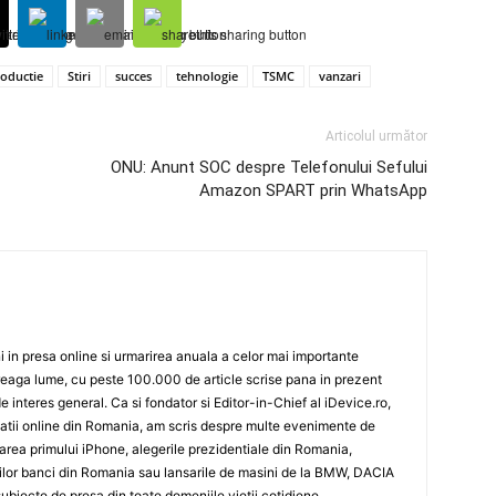
oductie
Stiri
succes
tehnologie
TSMC
vanzari
Articolul următor
ONU: Anunt SOC despre Telefonului Sefului
Amazon SPART prin WhatsApp
 in presa online si urmarirea anuala a celor mai importante
eaga lume, cu peste 100.000 de article scrise pana in prezent
de interes general. Ca si fondator si Editor-in-Chief al iDevice.ro,
icatii online din Romania, am scris despre multe evenimente de
sarea primului iPhone, alegerile prezidentiale din Romania,
rilor banci din Romania sau lansarile de masini de la BMW, DACIA
biecte de presa din toate domeniile vietii cotidiene.