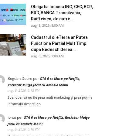
Obligatia Impusa ING, CEC, BCR,
BRD, BANCA Transilvania,
Raiffeisen, de catre...
aug. 8, 2026, 8:00 AM
Cadastrul si eTerra ar Putea
Functiona Partial Mult Timp
dupa Redeschiderea...
aug. 8, 2026, 7:00 AM
Bogdan Dobre
pe
GTA 6 se Muta pe Netflix,
Rockstar Mulge Jocul cu Ambele Maini
aug. 6, 2026, 6:15 PM
Sper doar să nu fie prea mult marketing și prea puține
informații despre joc.
Ionut
pe
GTA 6 se Muta pe Netflix, Rockstar Mulge
Jocul cu Ambele Maini
aug. 6, 2026, 6:10 PM