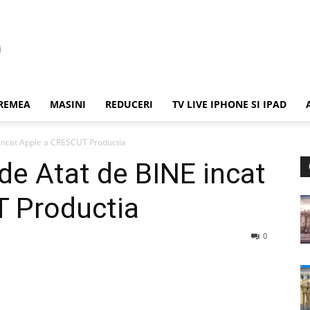
REMEA
MASINI
REDUCERI
TV LIVE IPHONE SI IPAD
 incat Apple a CRESCUT Productia
de Atat de BINE incat
 Productia
0