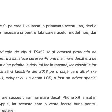
e 9, pe care-l va lansa in primavara acestui an, deci o
 necesara si pentru fabricarea acelui model nou, dar
producție de cipuri TSMC să-și crească producția de
pentru a satisface cererea iPhone mai mare decât era de
t bine primite la debutul lor în toamnă, iar vânzările lor
ânzând lansările din 2018 pe o piață care altfel s-a
11, echipat cu un ecran LCD, a fost un driver special
e are succes chiar mai mare decat iPhone XR lansat in
Apple, iar aceasta este o veste foarte buna pentru
crestere.