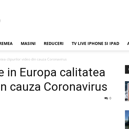
REMEA
MASINI
REDUCERI
TV LIVE IPHONE SI IPAD
tea clipurilor video din cauza Coronavirus
 in Europa calitatea
din cauza Coronavirus
0