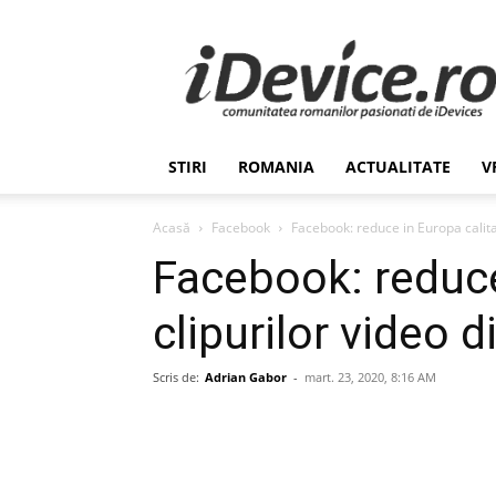
Stiri
de
Ultima
Ora
despre
Romania,
STIRI
ROMANIA
ACTUALITATE
V
Afaceri,
Tehnologie,
Economie,
Acasă
Facebook
Facebook: reduce in Europa calita
Stiinta
Facebook: reduce
–
iDevice.ro
clipurilor video 
Scris de:
Adrian Gabor
-
mart. 23, 2020, 8:16 AM