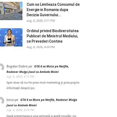
Cum se Limiteaza Consumul de
Energie in Romania dupa
Decizia Guvernului...
aug. 6, 2026, 5:11 PM
Ordinul privind Biodiversitatea
Publicat de Ministrul Mediului,
ce Prevederi Contine
aug. 6, 2026, 4:20 PM
Bogdan Dobre
pe
GTA 6 se Muta pe Netflix,
Rockstar Mulge Jocul cu Ambele Maini
aug. 6, 2026, 6:15 PM
Sper doar să nu fie prea mult marketing și prea puține
informații despre joc.
Ionut
pe
GTA 6 se Muta pe Netflix, Rockstar Mulge
Jocul cu Ambele Maini
aug. 6, 2026, 6:10 PM
Dacă prezentarea e una serioasă și arată noutăți, nu