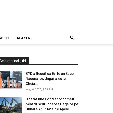
APPLE
AFACERE
Cele mai noi știri
BYD a Reusit sa Evite un Esec
Rasunator, Ungaria este
Cheia...
aug. 6, 2026, 9:58 PM
Operatiune Contracronometru
pentru Scufundarea Barjelor pe
Dunare Anuntata de Apele