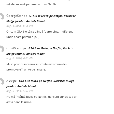
mă deranjează parteneriatul cu Netflix.
GeorgeStar
pe
GTA 6 se Muta pe Netflix, Rockstar
Mulge Jocul cu Ambele Maini
aug. 6, 2026, 6:05 PM
Oricum GTA 6 o să se vândă foarte bine, indiferent
unde apare primul clip. :)
CristiMarin
pe
GTA 6 se Muta pe Netflix, Rockstar
Mulge Jocul cu Ambele Maini
aug. 6, 2026, 6:01 PM
Mi se pare că încearcă să scoată maximum din
promovare înainte de lansare.
Alex
pe
GTA 6 se Muta pe Netflix, Rockstar Mulge
Jocul cu Ambele Maini
aug. 6, 2026, 5:57 PM
Nu mă încântă ideea cu Netflix, dar sunt curios ce vor
arăta până la urmă...