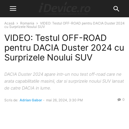
Acasă
Romania
VIDEO: Testul OFF-ROAD pentru DACIA Duster 2024
cu Surprizele Noului SUV
VIDEO: Testul OFF-ROAD
pentru DACIA Duster 2024 cu
Surprizele Noului SUV
DACIA Duster 2024 apare intr-un nou test off-road care ne
arata capabilitatile masinii, dar si surprizele noului SUV lansat
de catre DACIA in lume.
0
Scris de:
Adrian Gabor
-
mai 26, 2024, 3:30 PM