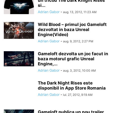
un tricou The Dark Knight Rises
si...
Adrian Gabor
-
aug. 13, 2012, 11:23 AM
Wild Blood – primul joc Gameloft
dezvoltat in baza Unreal
Engine(Video)
Adrian Gabor
-
aug. 9, 2012, 2:27 PM
Gameloft dezvolta un joc facut in
baza motorul grafic Unreal
Engine,...
Adrian Gabor
-
aug. 3, 2012, 10:00 AM
The Dark Night Rises este
disponibil in App Store Romania
Adrian Gabor
-
iul. 27, 2012, 9:19 AM
Gameloft publica un nou trailer