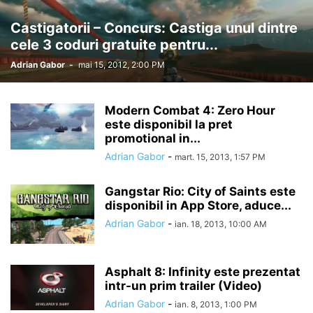
Castigatorii – Concurs: Castiga unul dintre
cele 3 coduri gratuite pentru...
Adrian Gabor
-
mai 15, 2012, 2:00 PM
Modern Combat 4: Zero Hour
este disponibil la pret
promotional in...
Adrian Gabor
-
mart. 15, 2013, 1:57 PM
Gangstar Rio: City of Saints este
disponibil in App Store, aduce...
Adrian Gabor
-
ian. 18, 2013, 10:00 AM
Asphalt 8: Infinity este prezentat
intr-un prim trailer (Video)
Adrian Gabor
-
ian. 8, 2013, 1:00 PM