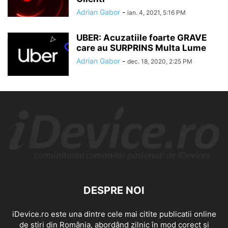
Adrian Gabor
-
ian. 4, 2021, 5:16 PM
UBER: Acuzatiile foarte GRAVE
care au SURPRINS Multa Lume
Adrian Gabor
-
dec. 18, 2020, 2:25 PM
DESPRE NOI
iDevice.ro este una dintre cele mai citite publicatii online
de știri din România, abordând zilnic în mod corect și