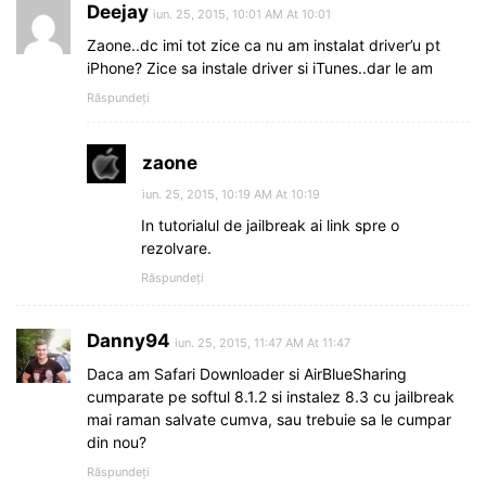
Deejay
iun. 25, 2015, 10:01 AM At 10:01
Zaone..dc imi tot zice ca nu am instalat driver’u pt
iPhone? Zice sa instale driver si iTunes..dar le am
Răspundeți
zaone
iun. 25, 2015, 10:19 AM At 10:19
In tutorialul de jailbreak ai link spre o
rezolvare.
Răspundeți
Danny94
iun. 25, 2015, 11:47 AM At 11:47
Daca am Safari Downloader si AirBlueSharing
cumparate pe softul 8.1.2 si instalez 8.3 cu jailbreak
mai raman salvate cumva, sau trebuie sa le cumpar
din nou?
Răspundeți