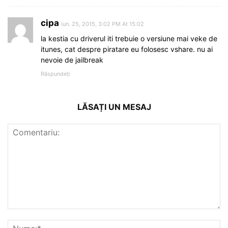
cipa
iun. 25, 2015, 3:02 PM At 15:02
la kestia cu driverul iti trebuie o versiune mai veke de
itunes, cat despre piratare eu folosesc vshare. nu ai
nevoie de jailbreak
Răspundeți
LĂSAȚI UN MESAJ