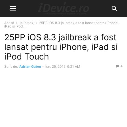
Acasă
jailbreak
25PP iOS 8.3 jailbreak a fost lansat pentru iPhone,
iPad si iPod...
25PP iOS 8.3 jailbreak a fost
lansat pentru iPhone, iPad si
iPod Touch
4
Scris de:
Adrian Gabor
-
iun. 25, 2015, 9:31 AM