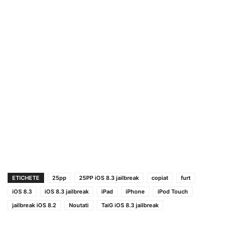
ETICHETE
25pp
25PP iOS 8.3 jailbreak
copiat
furt
iOS 8.3
iOS 8.3 jailbreak
iPad
iPhone
iPod Touch
jailbreak iOS 8.2
Noutati
TaiG iOS 8.3 jailbreak