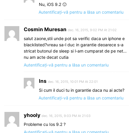
Nu, iOS 9.2 🙂
Autentificați-vă pentru a lăsa un comentariu
Cosmin Muresan
dec. 16, 2015, 9:02 PM At 21:02
salut zaone,stii unde pot sa verific daca un iphone e
blacklisted?vreau sa-l duc in garantie deoarece s-a
stricat butonul de sleep si l-am cumparat de pe net…
nu am acte decat cutia
Autentificați-vă pentru a lăsa un comentariu
Ins
dec. 16, 2015, 10:01 PM At 22:01
Si cum il duci tu in garantie daca nu ai acte?
Autentificați-vă pentru a lăsa un comentariu
yhooly
dec. 16, 2015, 9:03 PM At 21:03
Probleme cu Ios 9.2 ?
Autentificați-vă pentru a lăsa un comentariu