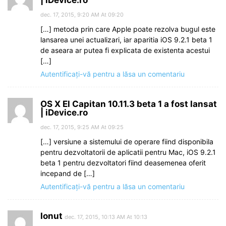
| iDevice.ro
dec. 17, 2015, 9:20 AM At 09:20
[…] metoda prin care Apple poate rezolva bugul este
lansarea unei actualizari, iar aparitia iOS 9.2.1 beta 1
de aseara ar putea fi explicata de existenta acestui
[…]
Autentificați-vă pentru a lăsa un comentariu
OS X El Capitan 10.11.3 beta 1 a fost lansat
| iDevice.ro
dec. 17, 2015, 9:25 AM At 09:25
[…] versiune a sistemului de operare fiind disponibila
pentru dezvoltatorii de aplicatii pentru Mac, iOS 9.2.1
beta 1 pentru dezvoltatori fiind deasemenea oferit
incepand de […]
Autentificați-vă pentru a lăsa un comentariu
Ionut
dec. 17, 2015, 10:13 AM At 10:13