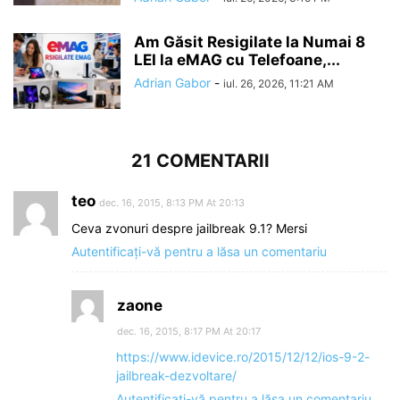
Am Găsit Resigilate la Numai 8
LEI la eMAG cu Telefoane,...
Adrian Gabor
-
iul. 26, 2026, 11:21 AM
21 COMENTARII
teo
dec. 16, 2015, 8:13 PM At 20:13
Ceva zvonuri despre jailbreak 9.1? Mersi
Autentificați-vă pentru a lăsa un comentariu
zaone
dec. 16, 2015, 8:17 PM At 20:17
https://www.idevice.ro/2015/12/12/ios-9-2-
jailbreak-dezvoltare/
Autentificați-vă pentru a lăsa un comentariu