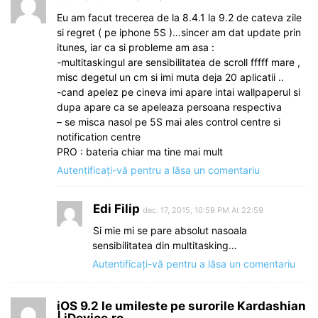
Eu am facut trecerea de la 8.4.1 la 9.2 de cateva zile
si regret ( pe iphone 5S )…sincer am dat update prin
itunes, iar ca si probleme am asa :
-multitaskingul are sensibilitatea de scroll fffff mare ,
misc degetul un cm si imi muta deja 20 aplicatii ..
-cand apelez pe cineva imi apare intai wallpaperul si
dupa apare ca se apeleaza persoana respectiva
– se misca nasol pe 5S mai ales control centre si
notification centre
PRO : bateria chiar ma tine mai mult
Autentificați-vă pentru a lăsa un comentariu
Edi Filip
dec. 17, 2015, 10:59 PM At 22:59
Si mie mi se pare absolut nasoala
sensibilitatea din multitasking…
Autentificați-vă pentru a lăsa un comentariu
iOS 9.2 le umileste pe surorile Kardashian