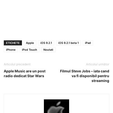
ETICHETE
Apple
iOS 9.2.1
iOS 9.2.1 beta 1
iPad
iPhone
iPod Touch
Noutati
Articolul precedent
Articolul următor
Apple Music are un post
Filmul Steve Jobs – iata cand
radio dedicat Star Wars
va fi disponibil pentru
streaming