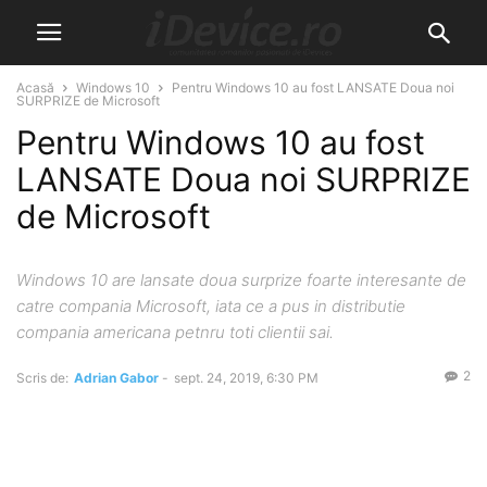
Acasă
Windows 10
Pentru Windows 10 au fost LANSATE Doua noi
SURPRIZE de Microsoft
Pentru Windows 10 au fost
LANSATE Doua noi SURPRIZE
de Microsoft
Windows 10 are lansate doua surprize foarte interesante de
catre compania Microsoft, iata ce a pus in distributie
compania americana petnru toti clientii sai.
2
Scris de:
Adrian Gabor
-
sept. 24, 2019, 6:30 PM