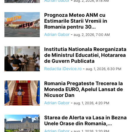
Adrian Gabor
-
aug. 2, 2026, 9:18 AM
Prognoza Meteo ANM cu
Estimarile Starii Vremii in
Romania pentru 30...
Adrian Gabor
-
aug. 2, 2026, 7:00 AM
Institutia Nationala Reorganizata
de Ministrul Educatiei, Hotararea
de Guvern Publicata
Redactia iDevice.ro
-
aug. 1, 2026, 6:30 PM
Romania Pregateste Trecerea la
Moneda EURO, Apelul Lansat de
Nicusor Dan
Adrian Gabor
-
aug. 1, 2026, 4:20 PM
Starea de Alerta va Lasa in Bezna
Unele Orase din Romania,...
Adrian Gabor
-
aug. 1, 2026, 3:20 PM