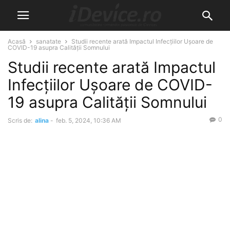
Acasă
sanatate
Studii recente arată Impactul Infecțiilor Ușoare de
COVID-19 asupra Calității Somnului
Studii recente arată Impactul
Infecțiilor Ușoare de COVID-
19 asupra Calității Somnului
0
Scris de:
alina
-
feb. 5, 2024, 10:36 AM