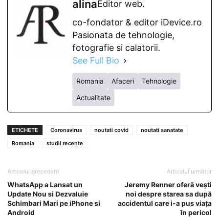
alina
Editor web.
co-fondator & editor iDevice.ro
Pasionata de tehnologie,
fotografie si calatorii.
See Full Bio
Romania
Afaceri
Tehnologie
Actualitate
ETICHETE
Coronavirus
noutati covid
noutati sanatate
Romania
studii recente
Articolul precedent
Articolul următor
WhatsApp a Lansat un
Jeremy Renner oferă vești
Update Nou si Dezvaluie
noi despre starea sa după
Schimbari Mari pe iPhone si
accidentul care i-a pus viața
Android
în pericol