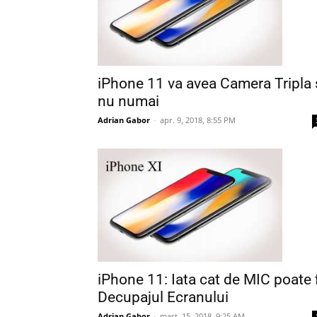
iPhone 11 va avea Camera Tripla 
nu numai
Adrian Gabor
-
apr. 9, 2018, 8:55 PM
iPhone 11: Iata cat de MIC poate f
Decupajul Ecranului
Adrian Gabor
-
mart. 15, 2018, 9:25 AM