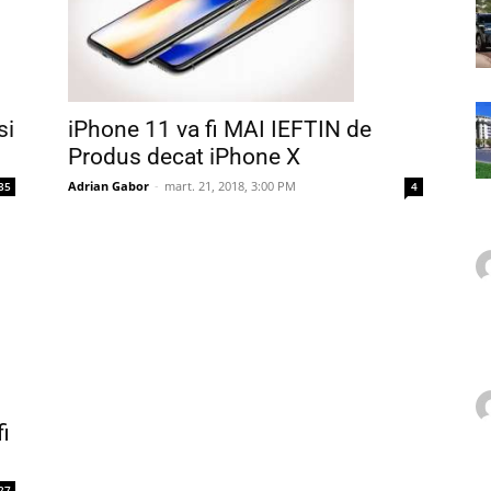
si
iPhone 11 va fi MAI IEFTIN de
Produs decat iPhone X
Adrian Gabor
-
mart. 21, 2018, 3:00 PM
35
4
i
27