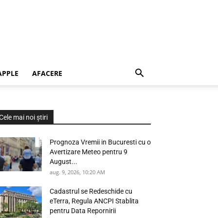
APPLE
AFACERE
Cele mai noi știri
Prognoza Vremii in Bucuresti cu o
Avertizare Meteo pentru 9
August...
aug. 9, 2026, 10:20 AM
Cadastrul se Redeschide cu
eTerra, Regula ANCPI Stablita
pentru Data Repornirii