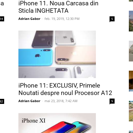
sa
iPhone 11. Noua Carcasa din
Sticla INGHETATA
Adrian Gabor
-
feb. 19, 2019, 12:30 PM
14
5
iPhone 11: EXCLUSIV, Primele
Noutati despre noul Procesor A12
Adrian Gabor
-
mai 23, 2018, 7:42 AM
5
32