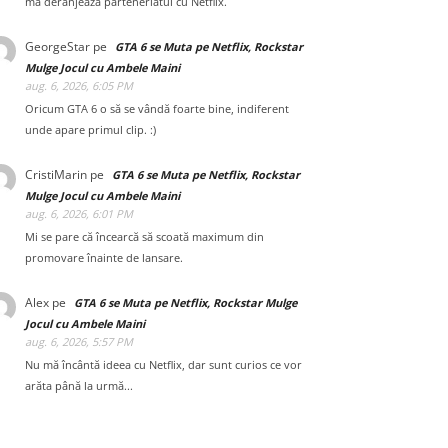
mă deranjează parteneriatul cu Netflix.
GeorgeStar
pe
GTA 6 se Muta pe Netflix, Rockstar
Mulge Jocul cu Ambele Maini
aug. 6, 2026, 6:05 PM
Oricum GTA 6 o să se vândă foarte bine, indiferent
unde apare primul clip. :)
CristiMarin
pe
GTA 6 se Muta pe Netflix, Rockstar
Mulge Jocul cu Ambele Maini
aug. 6, 2026, 6:01 PM
Mi se pare că încearcă să scoată maximum din
promovare înainte de lansare.
Alex
pe
GTA 6 se Muta pe Netflix, Rockstar Mulge
Jocul cu Ambele Maini
aug. 6, 2026, 5:57 PM
Nu mă încântă ideea cu Netflix, dar sunt curios ce vor
arăta până la urmă...