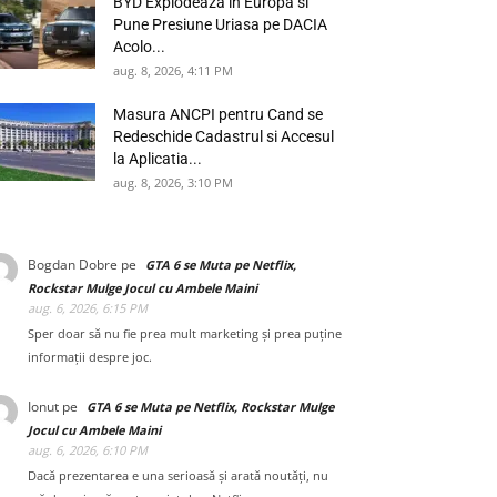
BYD Explodeaza in Europa si
Pune Presiune Uriasa pe DACIA
Acolo...
aug. 8, 2026, 4:11 PM
Masura ANCPI pentru Cand se
Redeschide Cadastrul si Accesul
la Aplicatia...
aug. 8, 2026, 3:10 PM
Bogdan Dobre
pe
GTA 6 se Muta pe Netflix,
Rockstar Mulge Jocul cu Ambele Maini
aug. 6, 2026, 6:15 PM
Sper doar să nu fie prea mult marketing și prea puține
informații despre joc.
Ionut
pe
GTA 6 se Muta pe Netflix, Rockstar Mulge
Jocul cu Ambele Maini
aug. 6, 2026, 6:10 PM
Dacă prezentarea e una serioasă și arată noutăți, nu