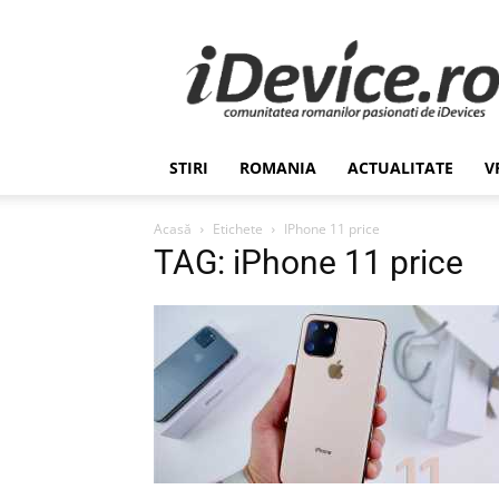
Stiri
de
Ultima
Ora
despre
Romania,
STIRI
ROMANIA
ACTUALITATE
V
Afaceri,
Tehnologie,
Economie,
Acasă
Etichete
IPhone 11 price
Stiinta
TAG: iPhone 11 price
–
iDevice.ro