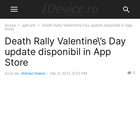
Acasă
aplicatii
Death Rally Valentine’s Day update disponibil in App
Store
Death Rally Valentine\’s Day
update disponibil in App
Store
0
Scris de:
Adrian Gabor
-
feb. 9, 2012, 9:30 PM