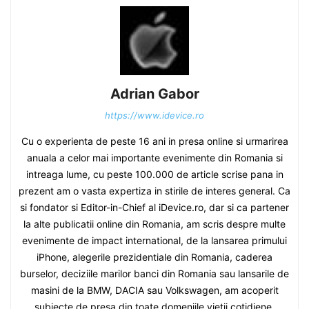
Adrian Gabor
https://www.idevice.ro
Cu o experienta de peste 16 ani in presa online si urmarirea
anuala a celor mai importante evenimente din Romania si
intreaga lume, cu peste 100.000 de article scrise pana in
prezent am o vasta expertiza in stirile de interes general. Ca
si fondator si Editor-in-Chief al iDevice.ro, dar si ca partener
la alte publicatii online din Romania, am scris despre multe
evenimente de impact international, de la lansarea primului
iPhone, alegerile prezidentiale din Romania, caderea
burselor, deciziile marilor banci din Romania sau lansarile de
masini de la BMW, DACIA sau Volkswagen, am acoperit
subiecte de presa din toate domeniile vietii cotidiene.