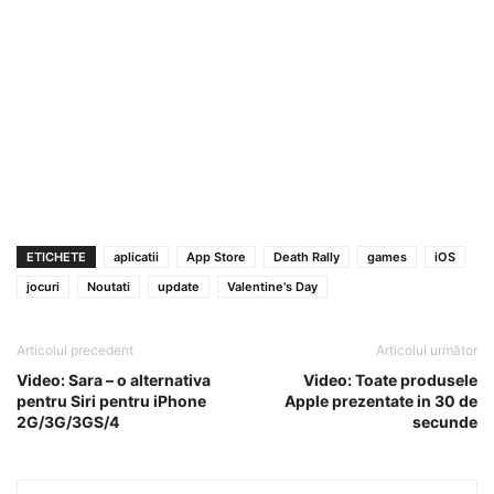
ETICHETE
aplicatii
App Store
Death Rally
games
iOS
jocuri
Noutati
update
Valentine's Day
Articolul precedent
Articolul următor
Video: Sara – o alternativa
Video: Toate produsele
pentru Siri pentru iPhone
Apple prezentate in 30 de
2G/3G/3GS/4
secunde