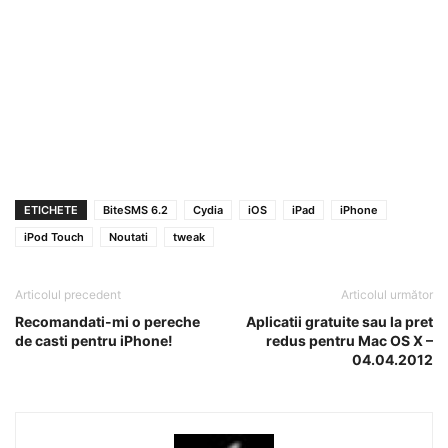
ETICHETE
BiteSMS 6.2
Cydia
iOS
iPad
iPhone
iPod Touch
Noutati
tweak
Articolul precedent
Articolul următor
Recomandati-mi o pereche
Aplicatii gratuite sau la pret
de casti pentru iPhone!
redus pentru Mac OS X –
04.04.2012