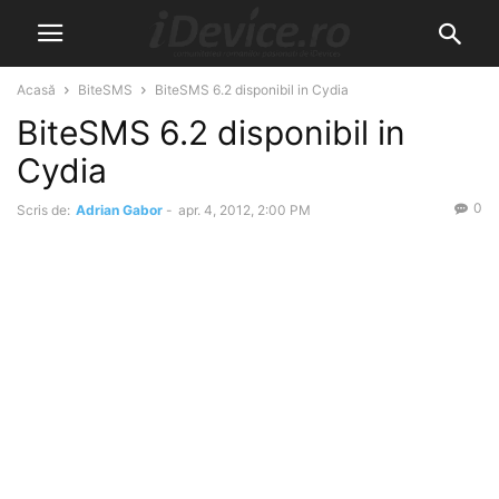
Acasă
BiteSMS
BiteSMS 6.2 disponibil in Cydia
BiteSMS 6.2 disponibil in
Cydia
0
Scris de:
Adrian Gabor
-
apr. 4, 2012, 2:00 PM