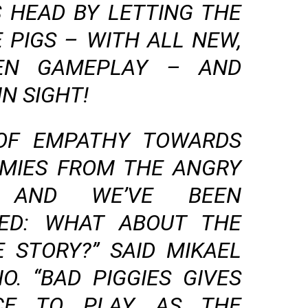
S HEAD BY LETTING THE
 PIGS – WITH ALL NEW,
EEN GAMEPLAY – AND
N SIGHT!
 OF EMPATHY TOWARDS
EMIES FROM THE ANGRY
, AND WE’VE BEEN
ED: WHAT ABOUT THE
E STORY?” SAID MIKAEL
O. “BAD PIGGIES GIVES
CE TO PLAY AS THE