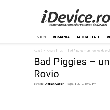
Stiri
de
Ultima
Ora
despre
Romania,
STIRI
ROMANIA
ACTUALITATE
V
Afaceri,
Tehnologie,
Economie,
Acasă
Angry Birds
Bad Piggies – un nou joc dezvol
Stiinta
Bad Piggies – un
–
iDevice.ro
Rovio
Scris de:
Adrian Gabor
-
sept. 4, 2012, 10:00 PM