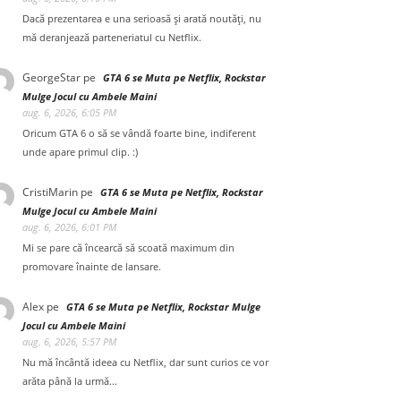
Dacă prezentarea e una serioasă și arată noutăți, nu
mă deranjează parteneriatul cu Netflix.
GeorgeStar
pe
GTA 6 se Muta pe Netflix, Rockstar
Mulge Jocul cu Ambele Maini
aug. 6, 2026, 6:05 PM
Oricum GTA 6 o să se vândă foarte bine, indiferent
unde apare primul clip. :)
CristiMarin
pe
GTA 6 se Muta pe Netflix, Rockstar
Mulge Jocul cu Ambele Maini
aug. 6, 2026, 6:01 PM
Mi se pare că încearcă să scoată maximum din
promovare înainte de lansare.
Alex
pe
GTA 6 se Muta pe Netflix, Rockstar Mulge
Jocul cu Ambele Maini
aug. 6, 2026, 5:57 PM
Nu mă încântă ideea cu Netflix, dar sunt curios ce vor
arăta până la urmă...