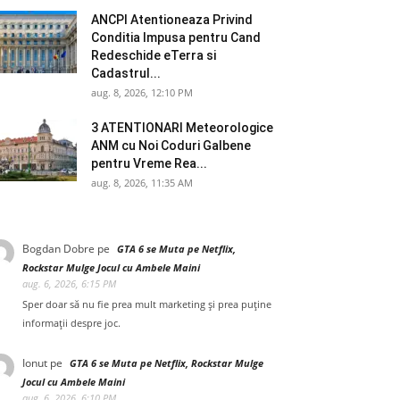
ANCPI Atentioneaza Privind
Conditia Impusa pentru Cand
Redeschide eTerra si
Cadastrul...
aug. 8, 2026, 12:10 PM
3 ATENTIONARI Meteorologice
ANM cu Noi Coduri Galbene
pentru Vreme Rea...
aug. 8, 2026, 11:35 AM
Bogdan Dobre
pe
GTA 6 se Muta pe Netflix,
Rockstar Mulge Jocul cu Ambele Maini
aug. 6, 2026, 6:15 PM
Sper doar să nu fie prea mult marketing și prea puține
informații despre joc.
Ionut
pe
GTA 6 se Muta pe Netflix, Rockstar Mulge
Jocul cu Ambele Maini
aug. 6, 2026, 6:10 PM