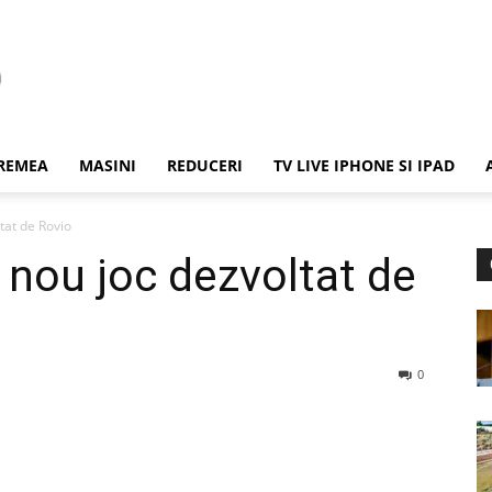
REMEA
MASINI
REDUCERI
TV LIVE IPHONE SI IPAD
tat de Rovio
 nou joc dezvoltat de
0