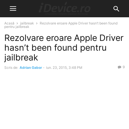
Acasă
jailbreak
Rezolvare eroare Apple Driver hasn’t been found
pentru jailbreak
Rezolvare eroare Apple Driver
hasn’t been found pentru
jailbreak
9
Scris de:
Adrian Gabor
-
iun. 23, 2015, 3:48 PM