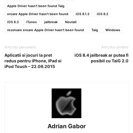
Apple Driver hasn't been found Taig
eroare Apple Driver hasn't been found
iOS 8.1.3
iOS 8.2
iOS 8.3
iTunes
jailbreak
Noutati
rezolvare eroare Apple Driver hasn't been found
Taig
Windows
Articolul precedent
Articolul următor
Aplicatii si jocuri la pret
iOS 8.4 jailbreak ar putea fi
redus pentru iPhone, iPad si
posibil cu TaiG 2.0
iPod Touch – 22.06.2015
Adrian Gabor