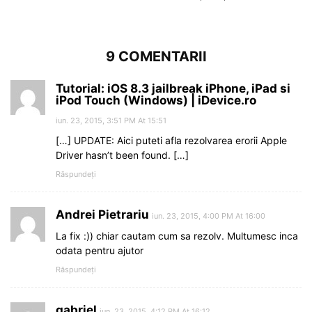
9 COMENTARII
Tutorial: iOS 8.3 jailbreak iPhone, iPad si
iPod Touch (Windows) | iDevice.ro
iun. 23, 2015, 3:51 PM At 15:51
[…] UPDATE: Aici puteti afla rezolvarea erorii Apple
Driver hasn’t been found. […]
Răspundeți
Andrei Pietrariu
iun. 23, 2015, 4:00 PM At 16:00
La fix :)) chiar cautam cum sa rezolv. Multumesc inca
odata pentru ajutor
Răspundeți
gabriel
iun. 23, 2015, 4:12 PM At 16:12