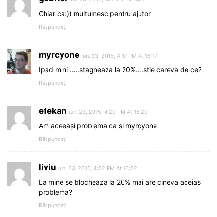
Chiar ca:)) multumesc pentru ajutor
Răspundeți
myrcyone
iun. 23, 2015, 4:17 PM At 16:17
Ipad mini …..stagneaza la 20%….stie careva de ce?
Răspundeți
efekan
iun. 23, 2015, 4:20 PM At 16:20
Am aceeași problema ca si myrcyone
Răspundeți
liviu
iun. 23, 2015, 4:22 PM At 16:22
La mine se blocheaza la 20% mai are cineva aceias
problema?
Răspundeți