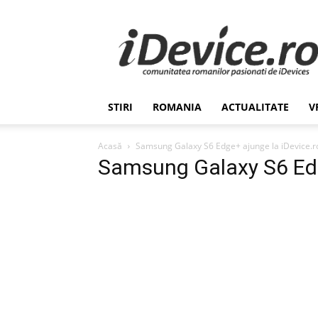
Stiri
de
Ultima
Ora
despre
Romania,
STIRI
ROMANIA
ACTUALITATE
V
Afaceri,
Tehnologie,
Economie,
Acasă
Samsung Galaxy S6 Edge+ ajunge la iDevice.r
Stiinta
Samsung Galaxy S6 Edg
–
iDevice.ro