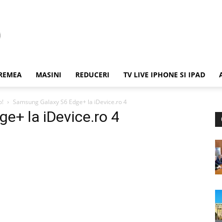
REMEA
MASINI
REDUCERI
TV LIVE IPHONE SI IPAD
o!
Samsung Galaxy S6 Edge+ la iDevice.ro 4
e+ la iDevice.ro 4