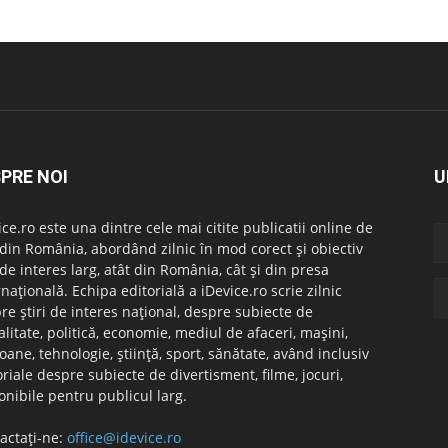
PRE NOI
U
ice.ro este una dintre cele mai citite publicatii online de
i din România, abordând zilnic în mod corect și obiectiv
i de interes larg, atât din România, cât și din presa
rnațională. Echipa editorială a iDevice.ro scrie zilnic
re știri de interes național, despre subiecte de
alitate, politică, economie, mediul de afaceri, mașini,
foane, tehnologie, știință, sport, sănătate, având inclusiv
oriale despre subiecte de divertisment, filme, jocuri,
onibile pentru publicul larg.
actați-ne:
office@idevice.ro