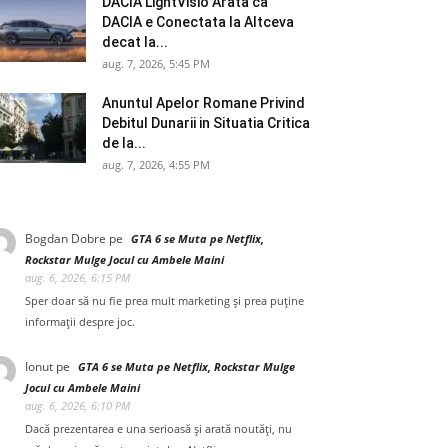
DACIA LightVisio Arata ca
DACIA e Conectata la Altceva
decat la...
aug. 7, 2026, 5:45 PM
Anuntul Apelor Romane Privind
Debitul Dunarii in Situatia Critica
de la...
aug. 7, 2026, 4:55 PM
Bogdan Dobre
pe
GTA 6 se Muta pe Netflix,
Rockstar Mulge Jocul cu Ambele Maini
aug. 6, 2026, 6:15 PM
Sper doar să nu fie prea mult marketing și prea puține
informații despre joc.
Ionut
pe
GTA 6 se Muta pe Netflix, Rockstar Mulge
Jocul cu Ambele Maini
aug. 6, 2026, 6:10 PM
Dacă prezentarea e una serioasă și arată noutăți, nu