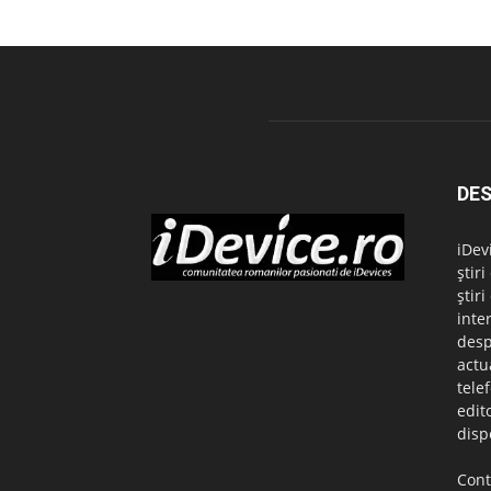
DES
iDev
știr
știr
inte
desp
actu
tele
edit
disp
Cont