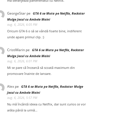
mă deranjează parteneriatul cu Netflix.
GeorgeStar
pe
GTA 6 se Muta pe Netflix, Rockstar
Mulge Jocul cu Ambele Maini
aug. 6, 2026, 6:05 PM
Oricum GTA 6 o să se vândă foarte bine, indiferent
unde apare primul clip. :)
CristiMarin
pe
GTA 6 se Muta pe Netflix, Rockstar
Mulge Jocul cu Ambele Maini
aug. 6, 2026, 6:01 PM
Mi se pare că încearcă să scoată maximum din
promovare înainte de lansare.
Alex
pe
GTA 6 se Muta pe Netflix, Rockstar Mulge
Jocul cu Ambele Maini
aug. 6, 2026, 5:57 PM
Nu mă încântă ideea cu Netflix, dar sunt curios ce vor
arăta până la urmă...