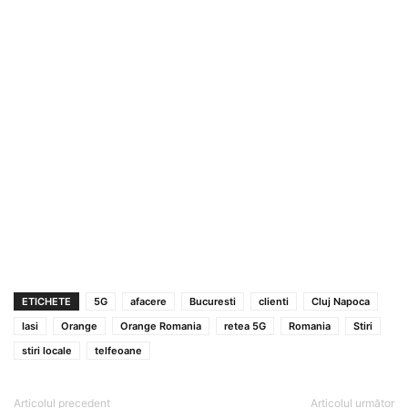
ETICHETE
5G
afacere
Bucuresti
clienti
Cluj Napoca
Iasi
Orange
Orange Romania
retea 5G
Romania
Stiri
stiri locale
telfeoane
Articolul precedent
Articolul următor