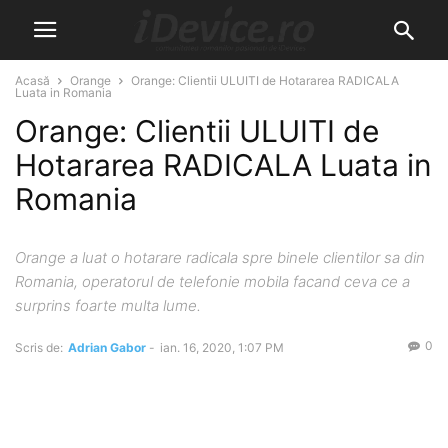
Acasă
Orange
Orange: Clientii ULUITI de Hotararea RADICALA
Luata in Romania
Orange: Clientii ULUITI de
Hotararea RADICALA Luata in
Romania
Orange a luat o hotarare radicala spre binele clientilor sa din
Romania, operatorul de telefonie mobila facand ceva ce a
surprins foarte multa lume.
0
Scris de:
Adrian Gabor
-
ian. 16, 2020, 1:07 PM