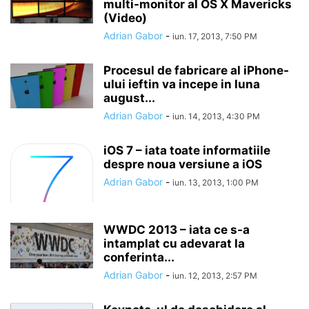
multi-monitor al OS X Mavericks
(Video)
Adrian Gabor
-
iun. 17, 2013, 7:50 PM
Procesul de fabricare al iPhone-
ului ieftin va incepe in luna
august...
Adrian Gabor
-
iun. 14, 2013, 4:30 PM
iOS 7 – iata toate informatiile
despre noua versiune a iOS
Adrian Gabor
-
iun. 13, 2013, 1:00 PM
WWDC 2013 – iata ce s-a
intamplat cu adevarat la
conferinta...
Adrian Gabor
-
iun. 12, 2013, 2:57 PM