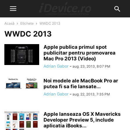
Acasă
Etichete
WWDC 2013
WWDC 2013
Apple publica primul spot
publicitar pentru promovarea
Mac Pro 2013 (Video)
Adrian Gabor
-
aug. 23, 2013, 8:07 PM
Noi modele ale MacBook Pro ar
putea fi sa fie lansate...
Adrian Gabor
-
aug. 22, 2013, 7:35 PM
Apple lanseaza OS X Mavericks
Developer Preview 5, include
aplicatia iBooks...