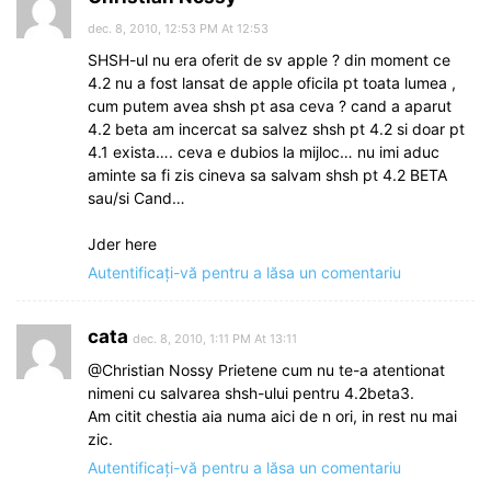
dec. 8, 2010, 12:53 PM At 12:53
SHSH-ul nu era oferit de sv apple ? din moment ce
4.2 nu a fost lansat de apple oficila pt toata lumea ,
cum putem avea shsh pt asa ceva ? cand a aparut
4.2 beta am incercat sa salvez shsh pt 4.2 si doar pt
4.1 exista…. ceva e dubios la mijloc… nu imi aduc
aminte sa fi zis cineva sa salvam shsh pt 4.2 BETA
sau/si Cand…
Jder here
Autentificați-vă pentru a lăsa un comentariu
cata
dec. 8, 2010, 1:11 PM At 13:11
@Christian Nossy Prietene cum nu te-a atentionat
nimeni cu salvarea shsh-ului pentru 4.2beta3.
Am citit chestia aia numa aici de n ori, in rest nu mai
zic.
Autentificați-vă pentru a lăsa un comentariu