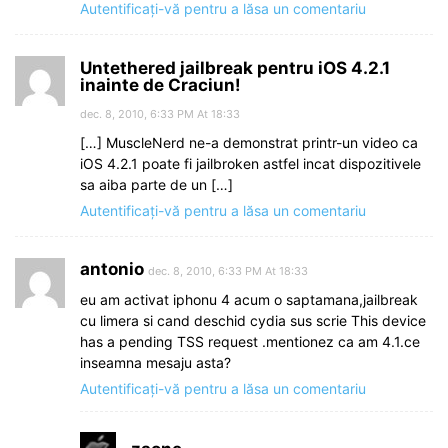
Autentificați-vă pentru a lăsa un comentariu
Untethered jailbreak pentru iOS 4.2.1
inainte de Craciun!
dec. 8, 2010, 6:33 PM At 18:33
[…] MuscleNerd ne-a demonstrat printr-un video ca
iOS 4.2.1 poate fi jailbroken astfel incat dispozitivele
sa aiba parte de un […]
Autentificați-vă pentru a lăsa un comentariu
antonio
dec. 8, 2010, 6:33 PM At 18:33
eu am activat iphonu 4 acum o saptamana,jailbreak
cu limera si cand deschid cydia sus scrie This device
has a pending TSS request .mentionez ca am 4.1.ce
inseamna mesaju asta?
Autentificați-vă pentru a lăsa un comentariu