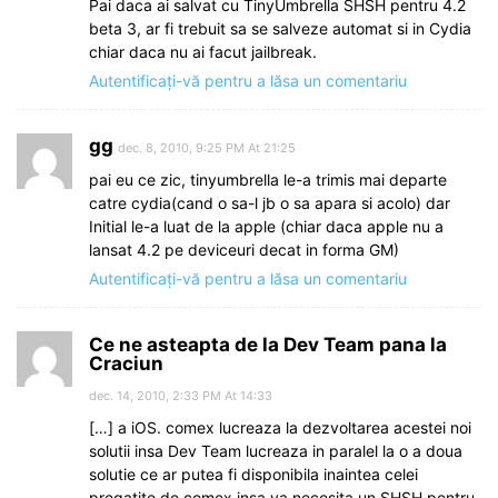
Pai daca ai salvat cu TinyUmbrella SHSH pentru 4.2
beta 3, ar fi trebuit sa se salveze automat si in Cydia
chiar daca nu ai facut jailbreak.
Autentificați-vă pentru a lăsa un comentariu
gg
dec. 8, 2010, 9:25 PM At 21:25
pai eu ce zic, tinyumbrella le-a trimis mai departe
catre cydia(cand o sa-l jb o sa apara si acolo) dar
Initial le-a luat de la apple (chiar daca apple nu a
lansat 4.2 pe deviceuri decat in forma GM)
Autentificați-vă pentru a lăsa un comentariu
Ce ne asteapta de la Dev Team pana la
Craciun
dec. 14, 2010, 2:33 PM At 14:33
[…] a iOS. comex lucreaza la dezvoltarea acestei noi
solutii insa Dev Team lucreaza in paralel la o a doua
solutie ce ar putea fi disponibila inaintea celei
pregatite de comex insa va necesita un SHSH pentru