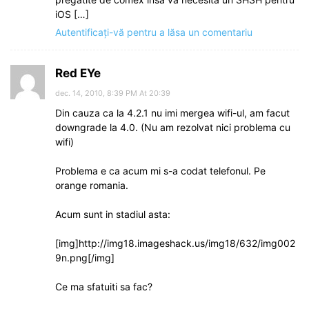
iOS […]
Autentificați-vă pentru a lăsa un comentariu
Red EYe
dec. 14, 2010, 8:39 PM At 20:39
Din cauza ca la 4.2.1 nu imi mergea wifi-ul, am facut
downgrade la 4.0. (Nu am rezolvat nici problema cu
wifi)
Problema e ca acum mi s-a codat telefonul. Pe
orange romania.
Acum sunt in stadiul asta:
[img]http://img18.imageshack.us/img18/632/img002
9n.png[/img]
Ce ma sfatuiti sa fac?