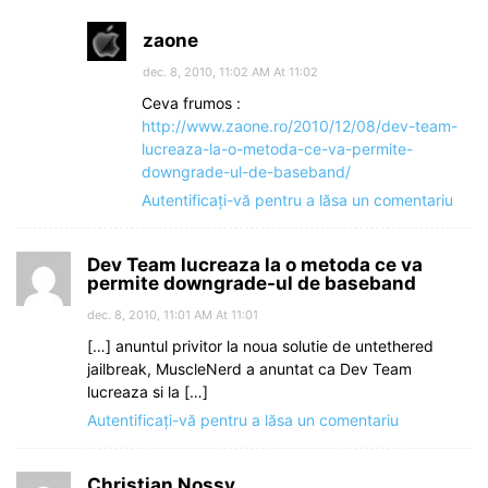
zaone
dec. 8, 2010, 11:02 AM At 11:02
Ceva frumos :
http://www.zaone.ro/2010/12/08/dev-team-
lucreaza-la-o-metoda-ce-va-permite-
downgrade-ul-de-baseband/
Autentificați-vă pentru a lăsa un comentariu
Dev Team lucreaza la o metoda ce va
permite downgrade-ul de baseband
dec. 8, 2010, 11:01 AM At 11:01
[…] anuntul privitor la noua solutie de untethered
jailbreak, MuscleNerd a anuntat ca Dev Team
lucreaza si la […]
Autentificați-vă pentru a lăsa un comentariu
Christian Nossy