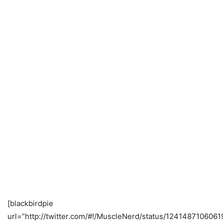
[blackbirdpie
url=”http://twitter.com/#!/MuscleNerd/status/1241487106061