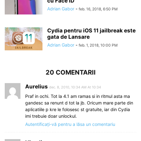
cu Face ID
Adrian Gabor
-
feb. 16, 2018, 6:50 PM
Cydia pentru iOS 11 jailbreak este
gata de Lansare
Adrian Gabor
-
feb. 1, 2018, 10:00 PM
20 COMENTARII
Aurelius
dec. 8, 2010, 10:34 AM At 10:34
Praf in ochi. Tot la 4.1 am ramas si in ritmul asta ma
gandesc sa renunt d tot la jb. Oricum mare parte din
aplicatiile p kre le folosesc st gratuite, iar din Cydia
imi trebuie doar unlockul.
Autentificați-vă pentru a lăsa un comentariu