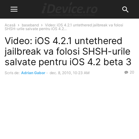
Acasă
baseband
Video: iOS 4.2.1 untethered jailbreak va folosi
SHSH-urile salvate pentru iOS 4.2...
Video: iOS 4.2.1 untethered
jailbreak va folosi SHSH-urile
salvate pentru iOS 4.2 beta 3
20
Scris de:
Adrian Gabor
-
dec. 8, 2010, 10:23 AM