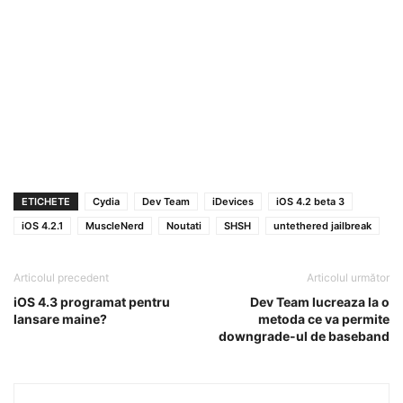
ETICHETE
Cydia
Dev Team
iDevices
iOS 4.2 beta 3
iOS 4.2.1
MuscleNerd
Noutati
SHSH
untethered jailbreak
Articolul precedent
Articolul următor
iOS 4.3 programat pentru
Dev Team lucreaza la o
lansare maine?
metoda ce va permite
downgrade-ul de baseband