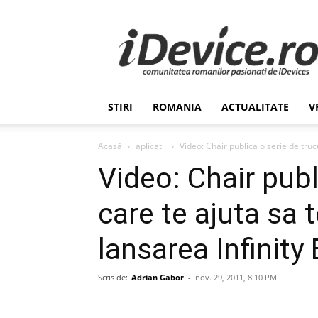
Stiri
de
Ultima
Ora
despre
Romania,
STIRI
ROMANIA
ACTUALITATE
V
Afaceri,
Tehnologie,
Economie,
Acasă
aplicatii
Video: Chair publica o serie de trucu
Stiinta
Video: Chair publ
–
iDevice.ro
care te ajuta sa 
lansarea Infinity
Scris de:
Adrian Gabor
-
nov. 29, 2011, 8:10 PM