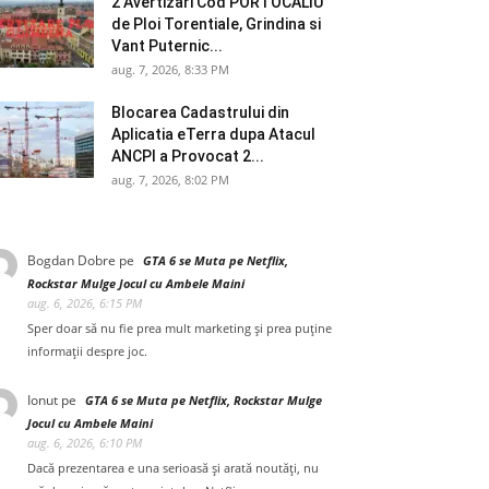
2 Avertizari Cod PORTOCALIU
de Ploi Torentiale, Grindina si
Vant Puternic...
aug. 7, 2026, 8:33 PM
Blocarea Cadastrului din
Aplicatia eTerra dupa Atacul
ANCPI a Provocat 2...
aug. 7, 2026, 8:02 PM
Bogdan Dobre
pe
GTA 6 se Muta pe Netflix,
Rockstar Mulge Jocul cu Ambele Maini
aug. 6, 2026, 6:15 PM
Sper doar să nu fie prea mult marketing și prea puține
informații despre joc.
Ionut
pe
GTA 6 se Muta pe Netflix, Rockstar Mulge
Jocul cu Ambele Maini
aug. 6, 2026, 6:10 PM
Dacă prezentarea e una serioasă și arată noutăți, nu