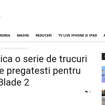
REMEA
MASINI
REDUCERI
TV LIVE IPHONE SI IPAD
ri care te ajuta sa te...
ica o serie de trucuri
te pregatesti pentru
 Blade 2
3