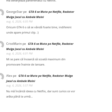
mă deranjează parteneriatul cu Netflix.
GeorgeStar
pe
GTA 6 se Muta pe Netflix, Rockstar
Mulge Jocul cu Ambele Maini
aug. 6, 2026, 6:05 PM
Oricum GTA 6 o să se vândă foarte bine, indiferent
unde apare primul clip. :)
CristiMarin
pe
GTA 6 se Muta pe Netflix, Rockstar
Mulge Jocul cu Ambele Maini
aug. 6, 2026, 6:01 PM
Mi se pare că încearcă să scoată maximum din
promovare înainte de lansare.
Alex
pe
GTA 6 se Muta pe Netflix, Rockstar Mulge
Jocul cu Ambele Maini
aug. 6, 2026, 5:57 PM
Nu mă încântă ideea cu Netflix, dar sunt curios ce vor
arăta până la urmă...