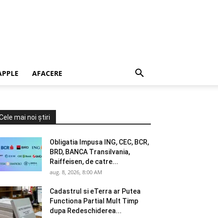
APPLE
AFACERE
Cele mai noi știri
Obligatia Impusa ING, CEC, BCR,
BRD, BANCA Transilvania,
Raiffeisen, de catre...
aug. 8, 2026, 8:00 AM
Cadastrul si eTerra ar Putea
Functiona Partial Mult Timp
dupa Redeschiderea...